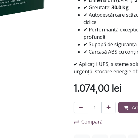
✔ Dimensiuni (L×l×H):
3
✔ Greutate:
30.0 kg
✔ Autodescărcare scăzut
ciclice
✔ Performanță excepțio
profundă
✔ Supapă de siguranță 
✔ Carcasă ABS cu conținu
✔ Aplicații: UPS, sisteme sol
urgență, stocare energie off
1.074,00
lei
Ad
Compară