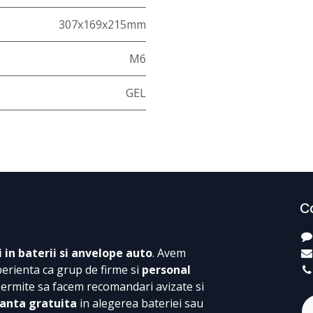
307x169x215mm
M6
GEL
C
i in baterii si anvelope auto
. Avem
perienta ca grup de firme si
personal
permite sa facem recomandari avizate si
anta gratuita
in alegerea bateriei sau