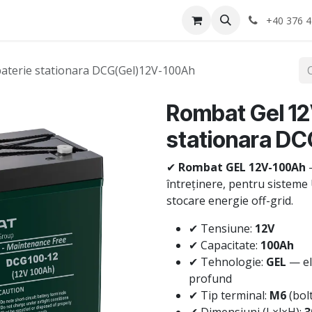
Anvelope
Informatii Utile
Service-uri montaj
+40 376 4
aterie stationara DCG(Gel)12V-100Ah
Rombat Gel 12
stationara D
✔
Rombat GEL 12V-100Ah
—
întreținere, pentru sisteme U
stocare energie off-grid.
✔ Tensiune:
12V
✔ Capacitate:
100Ah
✔ Tehnologie:
GEL
— ele
profund
✔ Tip terminal:
M6
(bol