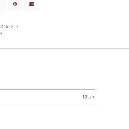
4 de zile
e
12luni