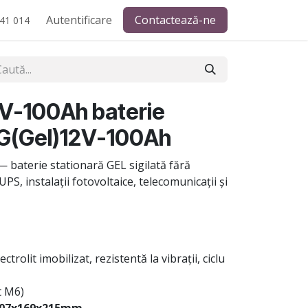
Autentificare
Contactează-ne
41 014
V-100Ah baterie
CG(Gel)12V-100Ah
 baterie stationară GEL sigilată fără
PS, instalații fotovoltaice, telecomunicații și
ctrolit imobilizat, rezistentă la vibrații, ciclu
t M6)