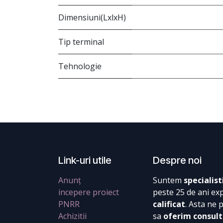
Dimensiuni(LxlxH)
Tip terminal
Tehnologie
Link-uri utile
Despre noi
Anunț
Suntem
specialist
incepere proiect
peste 25 de ani ex
PNRR
calificat
. Asta ne 
Achizitii
sa
oferim consult