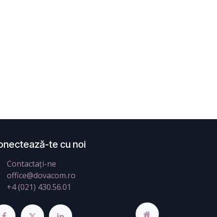
onectează-te cu noi
Contactați-ne
office@dovacom.ro
+4 (021) 430.56.01