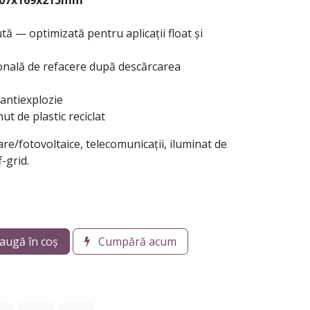
07x169x215mm
ă — optimizată pentru aplicații float și
nală de refacere după descărcarea
antiexplozie
t de plastic reciclat
are/fotovoltaice, telecomunicații, iluminat de
-grid.
augă în coș
Cumpără acum