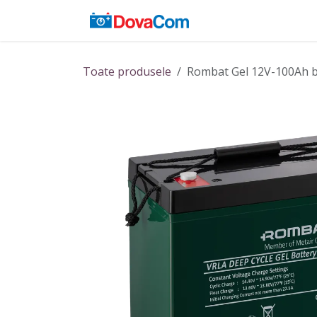
Sari la conținut
Acasă
Baterii
Toate produsele
Rombat Gel 12V-100Ah b