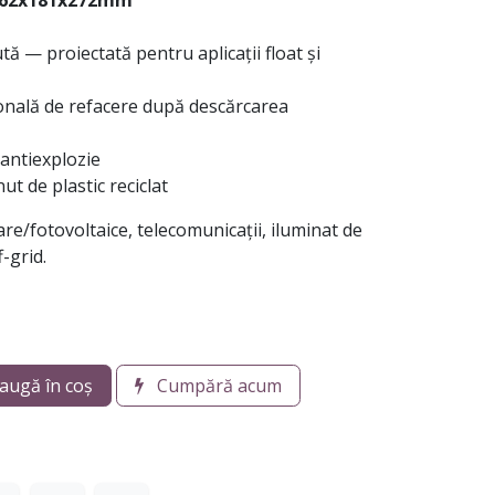
62x181x272mm
ă — proiectată pentru aplicații float și
nală de refacere după descărcarea
antiexplozie
t de plastic reciclat
are/fotovoltaice, telecomunicații, iluminat de
-grid.
augă în coș
Cumpără acum