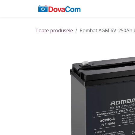
Sari la conținut
Acasă
Baterii
Toate produsele
Rombat AGM 6V-250Ah b