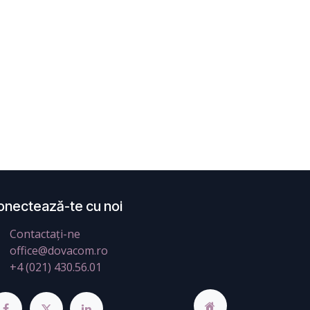
onectează-te cu noi
Contactați-ne
office@dovacom.ro
+4 (021) 430.56.01