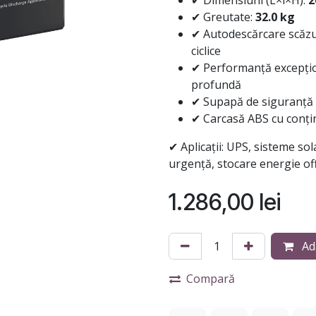
✔ Dimensiuni (L×l×H):
2
✔ Greutate:
32.0 kg
✔ Autodescărcare scăzut
ciclice
✔ Performanță excepțio
profundă
✔ Supapă de siguranță 
✔ Carcasă ABS cu conținu
✔ Aplicații: UPS, sisteme sol
urgență, stocare energie off
1.286,00
lei
Ad
Compară