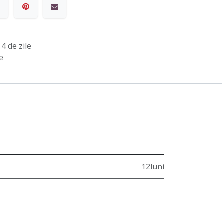
4 de zile
e
12luni