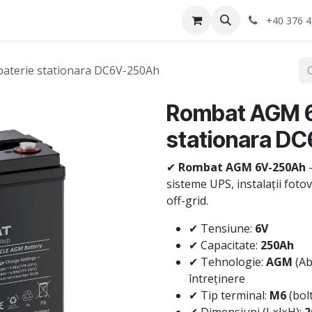
Anvelope
Informatii Utile
Service-uri montaj
+40 376 4
aterie stationara DC6V-250Ah
Rombat AGM 6
stationara D
✔
Rombat AGM 6V-250Ah
—
sisteme UPS, instalații fotov
off-grid.
✔ Tensiune:
6V
✔ Capacitate:
250Ah
✔ Tehnologie:
AGM
(Ab
întreținere
✔ Tip terminal:
M6
(bol