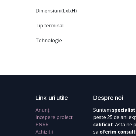
Dimensiuni(LxlxH)
Tip terminal
Tehnologie
Link-uri utile
Despre noi
Anunț
Suntem
specialist
incepere proiect
peste 25 de ani ex
PNRR
calificat
. Asta ne 
Achizitii
sa
oferim consult