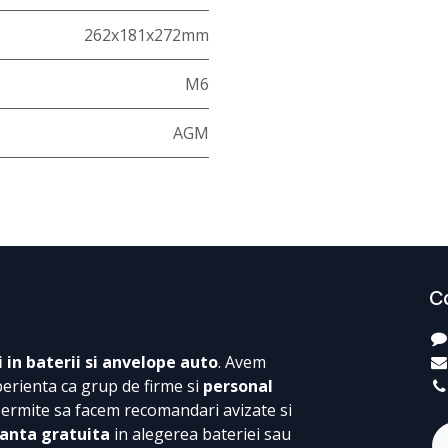
262x181x272mm
M6
AGM
C
i in baterii si anvelope auto
. Avem
perienta ca grup de firme si
personal
permite sa facem recomandari avizate si
anta gratuita
in alegerea bateriei sau