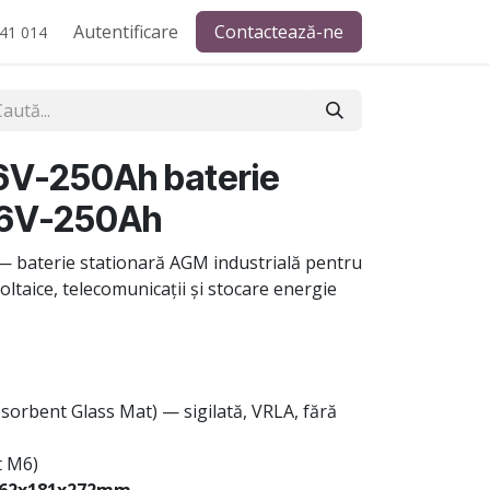
Autentificare
Contactează-ne
41 014
V-250Ah baterie
C6V-250Ah
 baterie stationară AGM industrială pentru
oltaice, telecomunicații și stocare energie
sorbent Glass Mat) — sigilată, VRLA, fără
t M6)