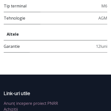
Tip terminal
M6
Tehnologie
AGM
Altele
Garantie
12luni
Link-uri utile
Anunț incepere proiect PNRR
Achizitii