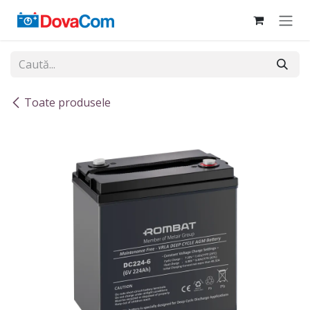
Sari la conținut
Toate produsele