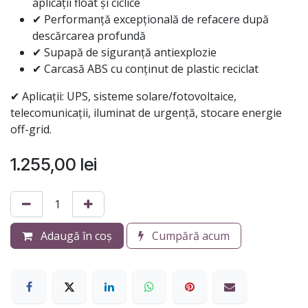
aplicații float și ciclice
✔ Performanță excepțională de refacere după
descărcarea profundă
✔ Supapă de siguranță antiexplozie
✔ Carcasă ABS cu conținut de plastic reciclat
✔ Aplicații: UPS, sisteme solare/fotovoltaice,
telecomunicații, iluminat de urgență, stocare energie
off-grid.
1.255,00
lei
Adaugă în coș
Cumpără acum