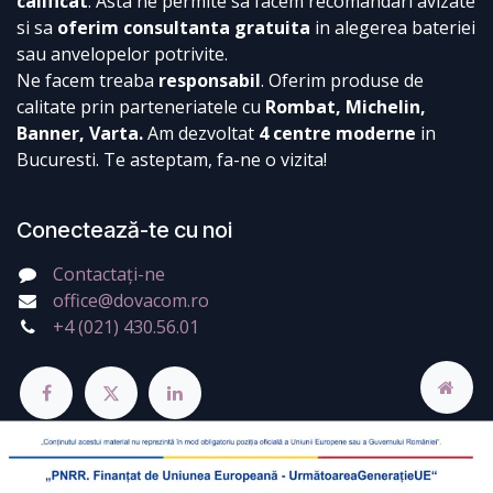
calificat
. Asta ne permite sa facem recomandari avizate
si sa
oferim consultanta gratuita
in alegerea bateriei
sau anvelopelor potrivite.
Ne facem treaba
responsabil
. Oferim produse de
calitate prin parteneriatele cu
Rombat, Michelin,
Banner, Varta.
Am dezvoltat
4 centre moderne
in
Bucuresti. Te asteptam, fa-ne o vizita!
Conectează-te cu noi
Contactați-ne
office@dovacom.ro
+4 (021) 430.56.01