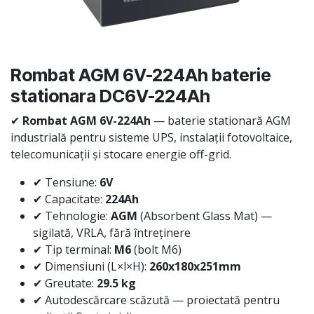
Rombat AGM 6V-224Ah baterie
stationara DC6V-224Ah
✔
Rombat AGM 6V-224Ah
— baterie stationară AGM
industrială pentru sisteme UPS, instalații fotovoltaice,
telecomunicații și stocare energie off-grid.
✔ Tensiune:
6V
✔ Capacitate:
224Ah
✔ Tehnologie:
AGM
(Absorbent Glass Mat) —
sigilată, VRLA, fără întreținere
✔ Tip terminal:
M6
(bolt M6)
✔ Dimensiuni (L×l×H):
260x180x251mm
✔ Greutate:
29.5 kg
✔ Autodescărcare scăzută — proiectată pentru