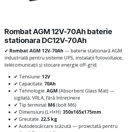
Rombat AGM 12V-70Ah baterie
stationara DC12V-70Ah
✔
Rombat AGM 12V-70Ah
— baterie stationară AGM
industrială pentru sisteme UPS, instalații fotovoltaice,
telecomunicații și stocare energie off-grid.
✔ Tensiune:
12V
✔ Capacitate:
70Ah
✔ Tehnologie:
AGM
(Absorbent Glass Mat) —
sigilată, VRLA, fără întreținere
✔ Tip terminal:
M6
(bolt M6)
✔ Dimensiuni (L×l×H):
350x165x175mm
✔ Greutate:
22.5 kg
✔ Autodescărcare scăzută — proiectată pentru