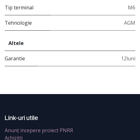
Tip terminal
M6
Tehnologie
AGM
Altele
Garantie
12luni
Link-uri utile
Anunț incepere proiect PNRR
Achizitii