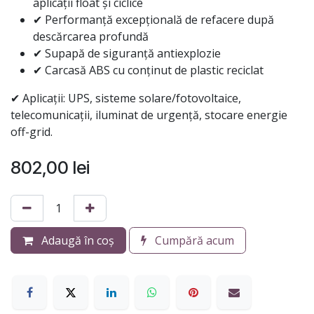
aplicații float și ciclice
✔ Performanță excepțională de refacere după
descărcarea profundă
✔ Supapă de siguranță antiexplozie
✔ Carcasă ABS cu conținut de plastic reciclat
✔ Aplicații: UPS, sisteme solare/fotovoltaice,
telecomunicații, iluminat de urgență, stocare energie
off-grid.
802,00
lei
Adaugă în coș
Cumpără acum