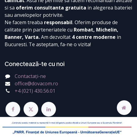
calificat
. Asta ne permite sa facem recomandari avizate
si sa
oferim consultanta gratuita
in alegerea bateriei
sau anvelopelor potrivite.
Ne facem treaba
responsabil
. Oferim produse de
calitate prin parteneriatele cu
Rombat, Michelin,
Banner, Varta.
Am dezvoltat
4 centre moderne
in
Bucuresti. Te asteptam, fa-ne o vizita!
Conectează-te cu noi
Contactați-ne
office@dovacom.ro
+4 (021) 430.56.01