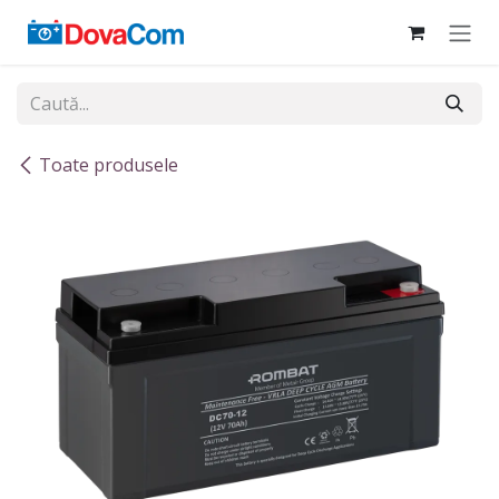
Sari la conținut
Toate produsele