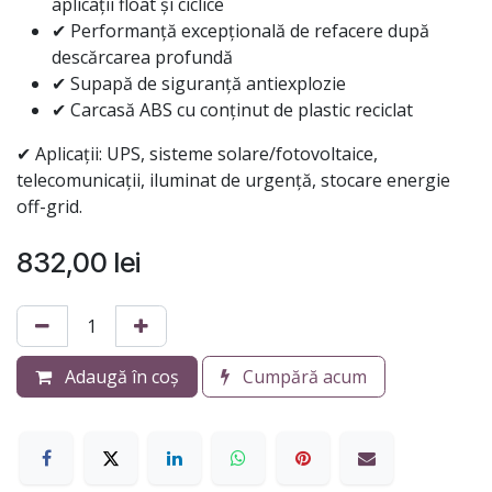
aplicații float și ciclice
✔ Performanță excepțională de refacere după
descărcarea profundă
✔ Supapă de siguranță antiexplozie
✔ Carcasă ABS cu conținut de plastic reciclat
✔ Aplicații: UPS, sisteme solare/fotovoltaice,
telecomunicații, iluminat de urgență, stocare energie
off-grid.
832,00
lei
Adaugă în coș
Cumpără acum