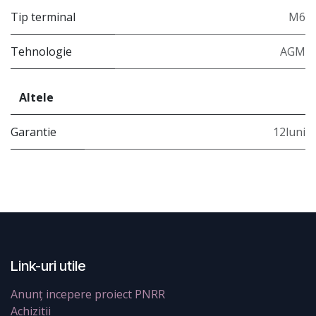
Tip terminal
M6
Tehnologie
AGM
Altele
Garantie
12luni
Link-uri utile
Anunț incepere proiect PNRR
Achizitii