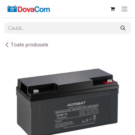
Sari la conținut
Toate produsele