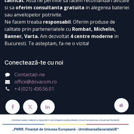
calificat
. Asta ne permite sa facem recomandari avizate
si sa
oferim consultanta gratuita
in alegerea bateriei
sau anvelopelor potrivite.
Ne facem treaba
responsabil
. Oferim produse de
calitate prin parteneriatele cu
Rombat, Michelin,
Banner, Varta.
Am dezvoltat
4 centre moderne
in
Bucuresti. Te asteptam, fa-ne o vizita!
Conectează-te cu noi
Contactați-ne
office@dovacom.ro
+4 (021) 430.56.01