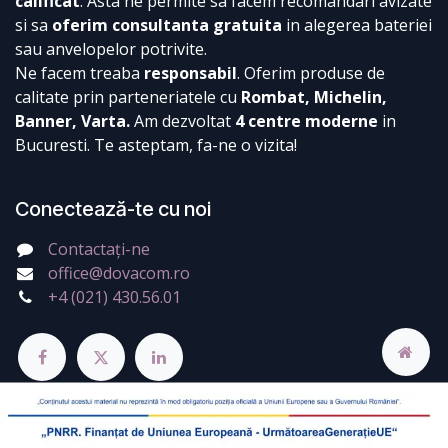
calificat
. Asta ne permite sa facem recomandari avizate
si sa
oferim consultanta gratuita
in alegerea bateriei
sau anvelopelor potrivite.
Ne facem treaba
responsabil
. Oferim produse de
calitate prin parteneriatele cu
Rombat, Michelin,
Banner, Varta.
Am dezvoltat
4 centre moderne
in
Bucuresti. Te asteptam, fa-ne o vizita!
Conectează-te cu noi
Contactați-ne
office@dovacom.ro
+4 (021) 430.56.01