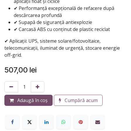
aplicații float și ciclice
✔ Performanță excepțională de refacere după
descărcarea profundă
✔ Supapă de siguranță antiexplozie
✔ Carcasă ABS cu conținut de plastic reciclat
✔ Aplicații: UPS, sisteme solare/fotovoltaice,
telecomunicații, iluminat de urgență, stocare energie
off-grid.
507,00
lei
Adaugă în coș
Cumpără acum