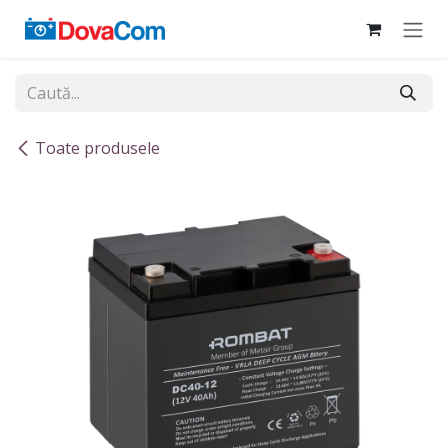
Sari la conținut
Toate produsele