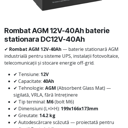
Rombat AGM 12V-40Ah baterie
stationara DC12V-40Ah
✔
Rombat AGM 12V-40Ah
— baterie stationară AGM
industrială pentru sisteme UPS, instalații fotovoltaice,
telecomunicații și stocare energie off-grid.
✔ Tensiune:
12V
✔ Capacitate:
40Ah
✔ Tehnologie:
AGM
(Absorbent Glass Mat) —
sigilată, VRLA, fără întreținere
✔ Tip terminal:
M6
(bolt M6)
✔ Dimensiuni (L×l×H):
199x166x173mm
✔ Greutate:
14.2 kg
✔ Autodescărcare scăzută — proiectată pentru