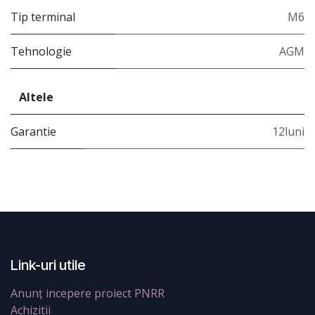
Tip terminal
M6
Tehnologie
AGM
Altele
Garantie
12luni
Link-uri utile
Anunț incepere proiect PNRR
Achizitii