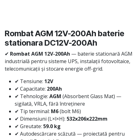
Rombat AGM 12V-200Ah baterie
stationara DC12V-200Ah
✔
Rombat AGM 12V-200Ah
— baterie stationară AGM
industrială pentru sisteme UPS, instalații fotovoltaice,
telecomunicații și stocare energie off-grid.
✔ Tensiune:
12V
✔ Capacitate:
200Ah
✔ Tehnologie:
AGM
(Absorbent Glass Mat) —
sigilată, VRLA, fără întreținere
✔ Tip terminal:
M6
(bolt M6)
✔ Dimensiuni (L×l×H):
532x206x222mm
✔ Greutate:
59.0 kg
✔ Autodescărcare scăzută — proiectată pentru