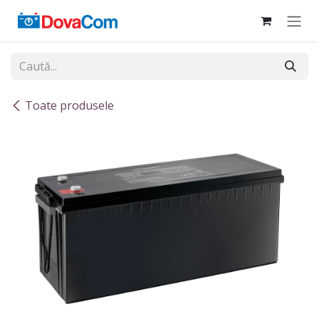
Sari la conținut
Toate produsele