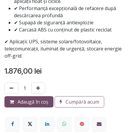
aplicații float și ciclice
✔ Performanță excepțională de refacere după
descărcarea profundă
✔ Supapă de siguranță antiexplozie
✔ Carcasă ABS cu conținut de plastic reciclat
✔ Aplicații: UPS, sisteme solare/fotovoltaice,
telecomunicații, iluminat de urgență, stocare energie
off-grid.
1.876,00
lei
Adaugă în coș
Cumpără acum