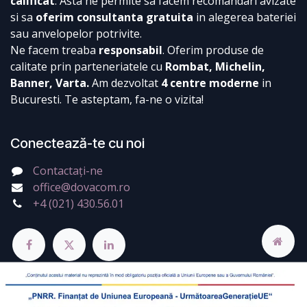
calificat
. Asta ne permite sa facem recomandari avizate
si sa
oferim consultanta gratuita
in alegerea bateriei
sau anvelopelor potrivite.
Ne facem treaba
responsabil
. Oferim produse de
calitate prin parteneriatele cu
Rombat, Michelin,
Banner, Varta.
Am dezvoltat
4 centre moderne
in
Bucuresti. Te asteptam, fa-ne o vizita!
Conectează-te cu noi
Contactați-ne
office@dovacom.ro
+4 (021) 430.56.01