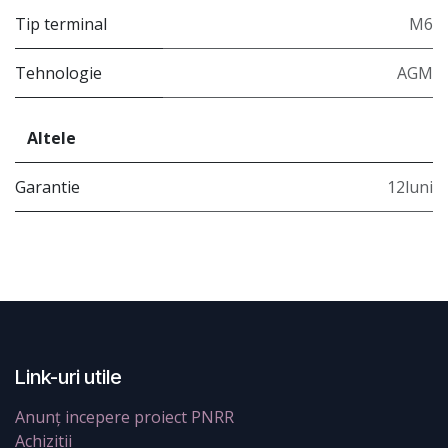
Tip terminal
M6
Tehnologie
AGM
Altele
Garantie
12luni
Link-uri utile
Anunț incepere proiect PNRR
Achizitii