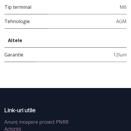
Tip terminal
M6
Tehnologie
AGM
Altele
Garantie
12luni
Link-uri utile
Anunț incepere proiect PNRR
Achizitii