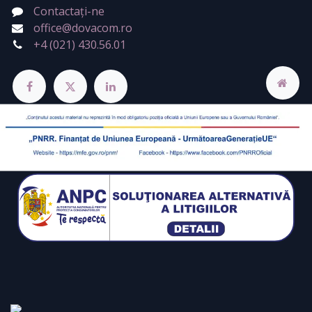
Contactați-ne
office@dovacom.ro
+4 (021) 430.56.01