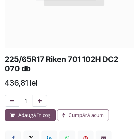
225/65R17 Riken 701 102H DC2
070 db
436,81
lei
Adaugă în coș
Cumpără acum