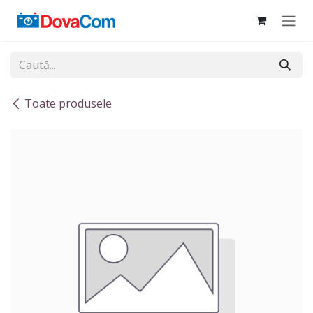
Sari la conținut
Toate produsele