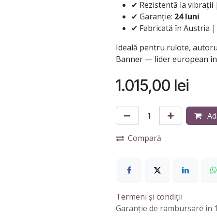
✔ Rezistentă la vibrații 
✔ Garanție:
24 luni
✔ Fabricată în Austria |
Ideală pentru rulote, autorul
Banner — lider european în 
1.015,00
lei
Ad
Compară
Termeni și condiții
Garanție de rambursare în 1