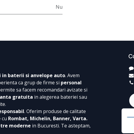
Nu
C
i in baterii si anvelope auto
. Avem
perienta ca grup de firme si
personal
permite sa facem recomandari avizate si
anta gratuita
in alegerea bateriei sau
te.
esponsabil
. Oferim produse de calitate
e cu
Rombat, Michelin, Banner, Varta.
ntre moderne
in Bucuresti. Te asteptam,