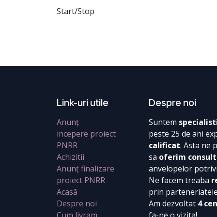
Start/Stop
Link-uri utile
Despre noi
Anunț
Suntem
specialist
incepere proiect
peste 25 de ani ex
PNRR
calificat
. Asta ne 
Achizitii
sa
oferim consult
Anunț finalizare
anvelopelor potrivi
proiect PNRR
Ne facem treaba
r
Acasă
prin parteneriatel
Despre noi
Am dezvoltat
4 ce
Cum livram
fa-ne o vizita!