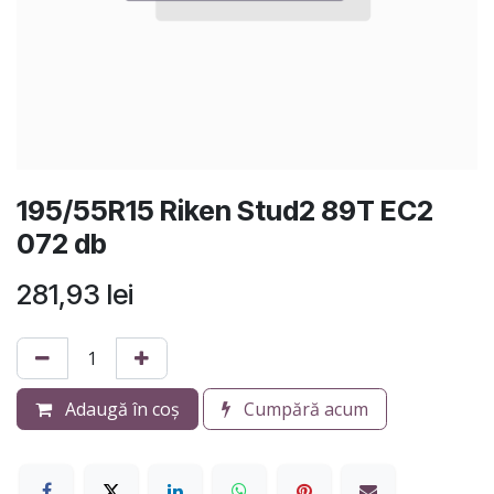
195/55R15 Riken Stud2 89T EC2
072 db
281,93
lei
Adaugă în coș
Cumpără acum