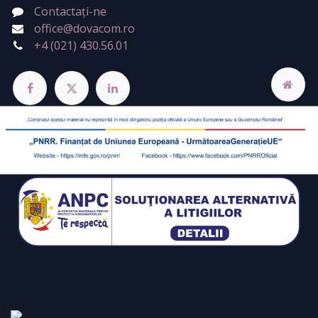
Contactați-ne
office@dovacom.ro
+4 (021) 430.56.01