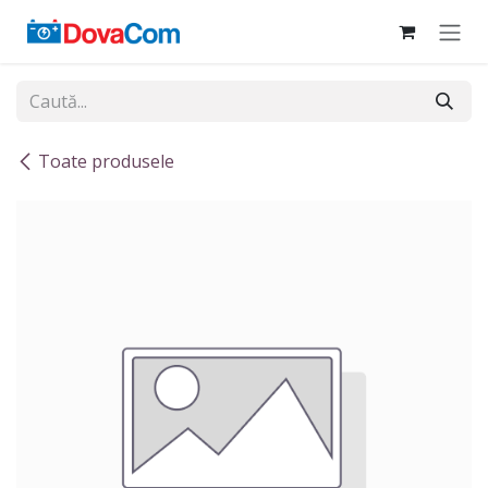
Sari la conținut
Toate produsele