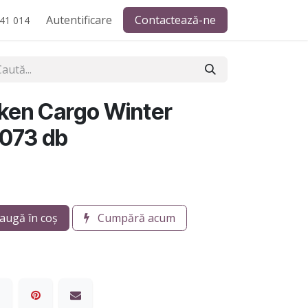
Autentificare
Contactează-ne
41 014
ken Cargo Winter
 073 db
augă în coș
Cumpără acum