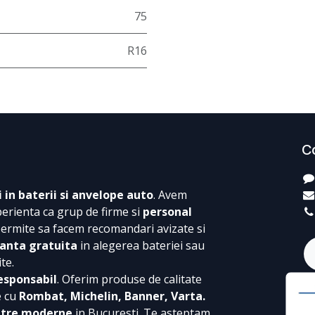
75
R16
C
i in baterii si anvelope auto
. Avem
perienta ca grup de firme si
personal
permite sa facem recomandari avizate si
anta gratuita
in alegerea bateriei sau
te.
esponsabil
. Oferim produse de calitate
e cu
Rombat, Michelin, Banner, Varta.
ntre moderne
in Bucuresti. Te asteptam,