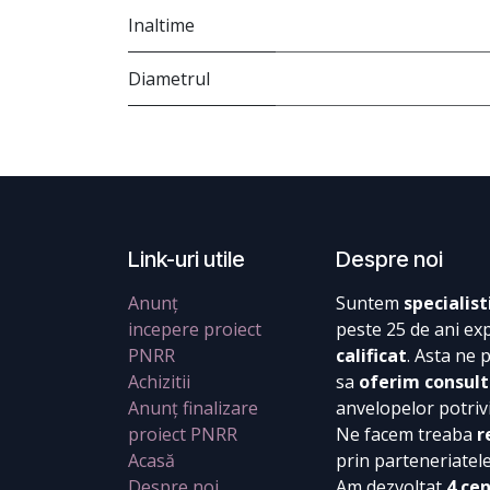
Inaltime
Diametrul
Link-uri utile
Despre noi
Anunț
Suntem
specialist
incepere proiect
peste 25 de ani ex
PNRR
calificat
. Asta ne 
Achizitii
sa
oferim consult
Anunț finalizare
anvelopelor potrivi
proiect PNRR
Ne facem treaba
r
Acasă
prin parteneriatel
Despre noi
Am dezvoltat
4 ce