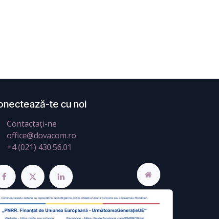
onectează-te cu noi
Contactați-ne
office@dovacom.ro
+4 (021) 430.56.01