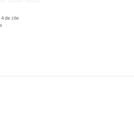
4 de zile
e