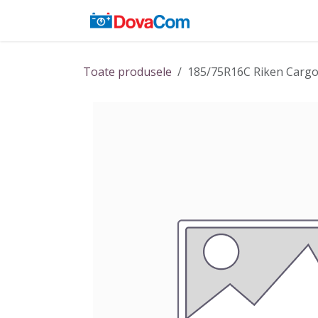
Sari la conținut
Acasă
Baterii
Toate produsele
185/75R16C Riken Cargo