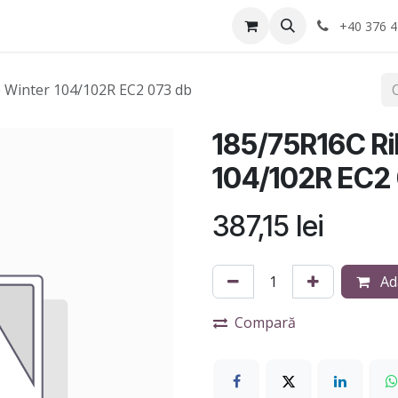
Anvelope
Informatii Utile
Service-uri montaj
+40 376 4
 Winter 104/102R EC2 073 db
185/75R16C Ri
104/102R EC2
387,15
lei
Ad
Compară