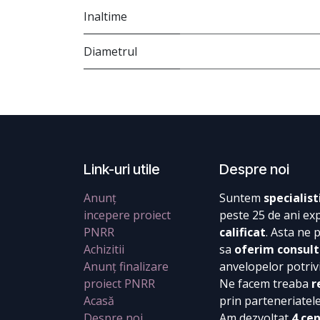
Inaltime
Diametrul
Link-uri utile
Despre noi
Anunț
Suntem
specialist
incepere proiect
peste 25 de ani ex
PNRR
calificat
. Asta ne 
Achizitii
sa
oferim consult
Anunț finalizare
anvelopelor potrivi
proiect PNRR
Ne facem treaba
r
Acasă
prin parteneriatel
Despre noi
Am dezvoltat
4 ce