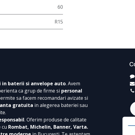
60
R15
C
i in baterii si anvelope auto
. Avem
perienta ca grup de firme si
personal
permite sa facem recomandari avizate si
anta gratuita
in alegerea bateriei sau
te.
esponsabil
. Oferim produse de calitate
e cu
Rombat, Michelin, Banner, Varta.
ntre moderne
in Bucuresti. Te asteptam,