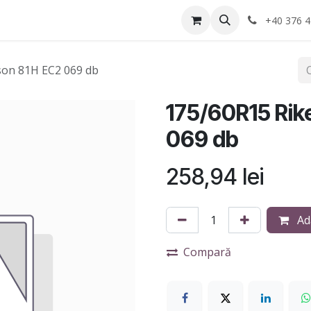
Anvelope
Informatii Utile
Service-uri montaj
+40 376 4
son 81H EC2 069 db
175/60R15 Rik
069 db
258,94
lei
Ad
Compară