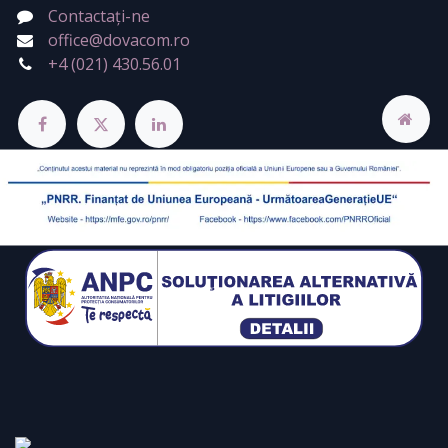
Contactați-ne
office@dovacom.ro
+4 (021) 430.56.01