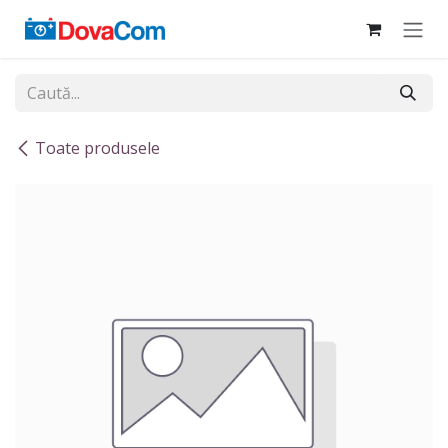
Sari la conținut
Toate produsele