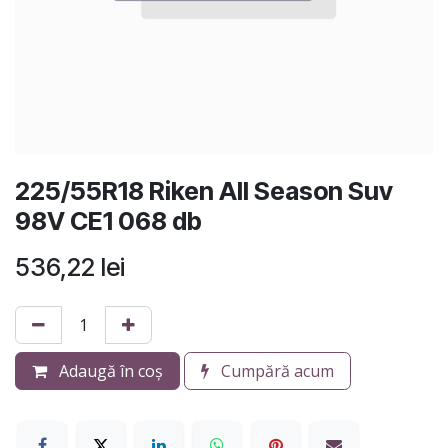
225/55R18 Riken All Season Suv
98V CE1 068 db
536,22
lei
Adaugă în coș
Cumpără acum