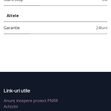
Altele
Garantie
24luni
Link-uri utile
Anunț incepere proiect PNRR
Achizitii