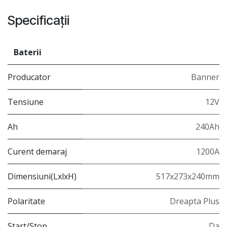
Specificații
Baterii
Producator
Banner
Tensiune
12V
Ah
240Ah
Curent demaraj
1200A
Dimensiuni(LxlxH)
517x273x240mm
Polaritate
Dreapta Plus
Start/Stop
Da