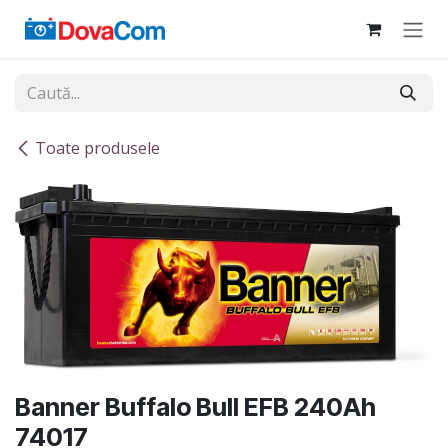
Sari la conținut
Toate produsele
Banner Buffalo Bull EFB 240Ah
74017