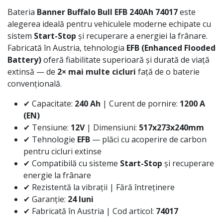
Bateria
Banner Buffalo Bull EFB 240Ah 74017
este
alegerea ideală pentru vehiculele moderne echipate cu
sistem
Start-Stop
și recuperare a energiei la frânare.
Fabricată în Austria, tehnologia
EFB (Enhanced Flooded
Battery)
oferă fiabilitate superioară și durată de viață
extinsă — de
2× mai multe cicluri
față de o baterie
convențională.
✔ Capacitate:
240 Ah
| Curent de pornire:
1200 A
(EN)
✔ Tensiune:
12V
| Dimensiuni:
517x273x240mm
✔ Tehnologie
EFB
— plăci cu acoperire de carbon
pentru cicluri extinse
✔ Compatibilă cu sisteme
Start-Stop
și recuperare
energie la frânare
✔ Rezistentă la vibrații | Fără întreținere
✔ Garanție:
24 luni
✔ Fabricată în Austria | Cod articol:
74017