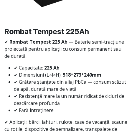
Rombat Tempest 225Ah
✔
Rombat Tempest 225 Ah
— Baterie semi-tracțiune
proiectată pentru aplicații cu consum permanent sau
de durată.
✔ Capacitate:
225 Ah
✔ Dimensiuni (L×l×H):
518*273*240mm
✔ Grătare ștanțate din aliaj PbCa — consum scăzut
de apă, durată mare de viață
✔ Rezistență mare la un număr ridicat de cicluri de
descărcare profundă
✔ Fără întreținere
✔ Aplicații: bărci, iahturi, rulote, case de vacanță, scaune
cu rotile, dispozitive de semnalizare, transpalete de