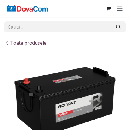
Sari la conținut
Toate produsele