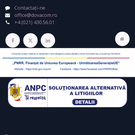
Contactați-ne
office@dovacom.ro
+4 (021) 430.56.01