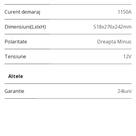
Curent demaraj
1150A
Dimensiuni(LxlxH)
518x276x242mm
Polaritate
Dreapta Minus
Tensiune
12V
Altele
Garantie
24luni