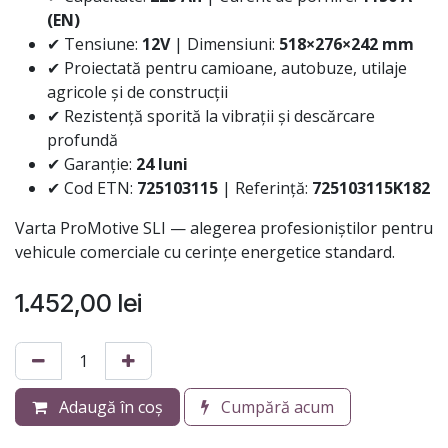
(EN)
✔ Tensiune:
12V
| Dimensiuni:
518×276×242 mm
✔ Proiectată pentru camioane, autobuze, utilaje
agricole și de construcții
✔ Rezistență sporită la vibrații și descărcare
profundă
✔ Garanție:
24 luni
✔ Cod ETN:
725103115
| Referință:
725103115K182
Varta ProMotive SLI — alegerea profesioniștilor pentru
vehicule comerciale cu cerințe energetice standard.
1.452,00
lei
Adaugă în coș
Cumpără acum