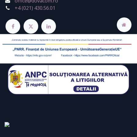
office@dovacom.ro
+4 (021) 430.56.01