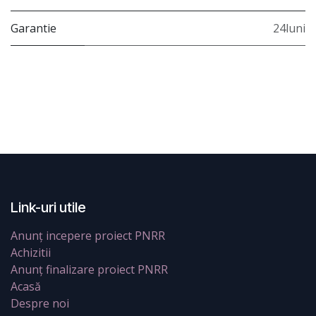
Garantie
24luni
Link-uri utile
Anunț incepere proiect PNRR
Achizitii
Anunț finalizare proiect PNRR
Acasă
Despre noi