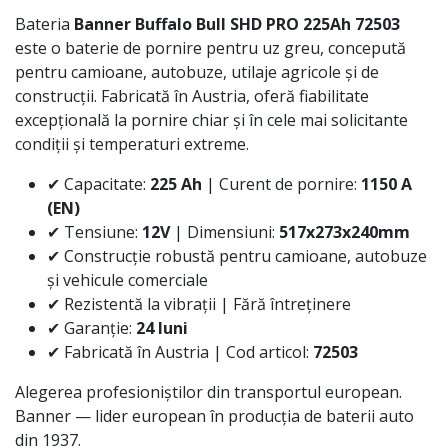
Bateria
Banner Buffalo Bull SHD PRO 225Ah 72503
este o baterie de pornire pentru uz greu, concepută
pentru camioane, autobuze, utilaje agricole și de
construcții. Fabricată în Austria, oferă fiabilitate
excepțională la pornire chiar și în cele mai solicitante
condiții și temperaturi extreme.
✔ Capacitate:
225 Ah
| Curent de pornire:
1150 A
(EN)
✔ Tensiune:
12V
| Dimensiuni:
517x273x240mm
✔ Construcție robustă pentru camioane, autobuze
și vehicule comerciale
✔ Rezistentă la vibrații | Fără întreținere
✔ Garanție:
24 luni
✔ Fabricată în Austria | Cod articol:
72503
Alegerea profesioniștilor din transportul european.
Banner — lider european în producția de baterii auto
din 1937.