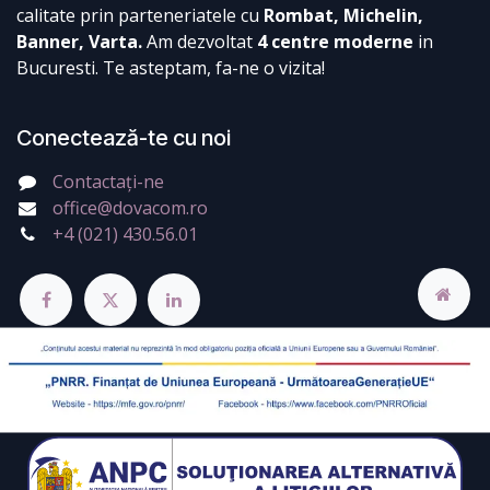
calitate prin parteneriatele cu
Rombat, Michelin,
Banner, Varta.
Am dezvoltat
4 centre moderne
in
Bucuresti. Te asteptam, fa-ne o vizita!
Conectează-te cu noi
Contactați-ne
office@dovacom.ro
+4 (021) 430.56.01