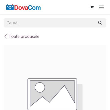
Sari la conținut
Toate produsele