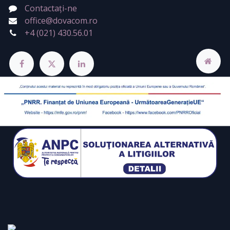
Contactați-ne
office@dovacom.ro
+4 (021) 430.56.01