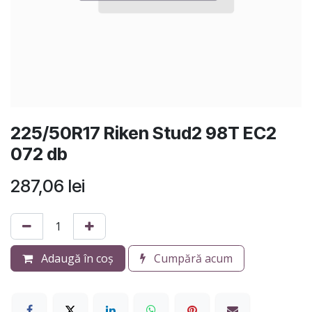
225/50R17 Riken Stud2 98T EC2
072 db
287,06
lei
Adaugă în coș
Cumpără acum