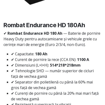
Rombat Endurance HD 180Ah
✔
Rombat Endurance HD 180 Ah
— Baterie de pornire
Heavy Duty pentru autocamioane și vehicule grele cu
cerințe mari de energie (Euro 2/3/4, non-Euro).
✔ Capacitate:
180 Ah
✔ Curent de pornire la rece (CCA EN):
1100 A
✔ Dimensiuni (L×l×H):
514*218*218mm
✔ Tehnologie SHD — număr superior de cicluri
față de vechea gamă
✔ Separator din polietilenă cu până la 60% mai
gros față de vechea gamă
✔ Curenți de pornire cu până la 20% mai mari față
de vechea gamă
✔ Rezistență superioară la vibrații