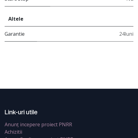
Altele
Garantie
24luni
Link-uri utile
Anunț incepere proiect PNRR
Achizitii