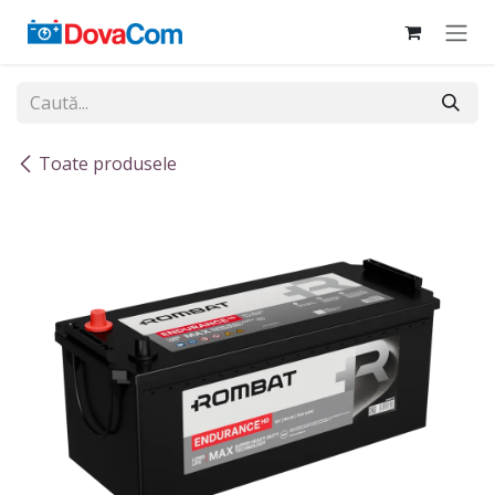
Sari la conținut
Toate produsele