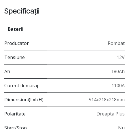
Specificații
Baterii
Producator
Rombat
Tensiune
12V
Ah
180Ah
Curent demaraj
1100A
Dimensiuni(LxlxH)
514x218x218mm
Polaritate
Dreapta Plus
Start/Stop
Nu