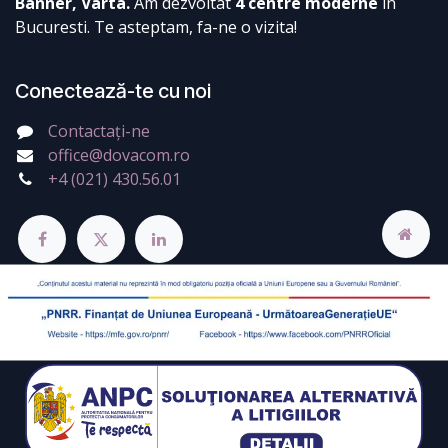
Banner, Varta.
Am dezvoltat
4 centre moderne
in
Bucuresti. Te asteptam, fa-ne o vizita!
Conectează-te cu noi
Contactați-ne
office@dovacom.ro
+4 (021) 430.56.01