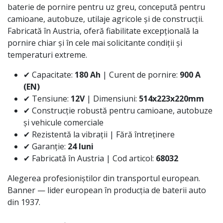
baterie de pornire pentru uz greu, concepută pentru
camioane, autobuze, utilaje agricole și de construcții.
Fabricată în Austria, oferă fiabilitate excepțională la
pornire chiar și în cele mai solicitante condiții și
temperaturi extreme.
✔ Capacitate:
180 Ah
| Curent de pornire:
900 A
(EN)
✔ Tensiune:
12V
| Dimensiuni:
514x223x220mm
✔ Construcție robustă pentru camioane, autobuze
și vehicule comerciale
✔ Rezistentă la vibrații | Fără întreținere
✔ Garanție:
24 luni
✔ Fabricată în Austria | Cod articol:
68032
Alegerea profesioniștilor din transportul european.
Banner — lider european în producția de baterii auto
din 1937.