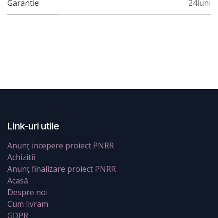
Garantie
24luni
Link-uri utile
Anunț incepere proiect PNRR
Achizitii
Anunț finalizare proiect PNRR
Acasă
Despre noi
Cum livram
GDPR