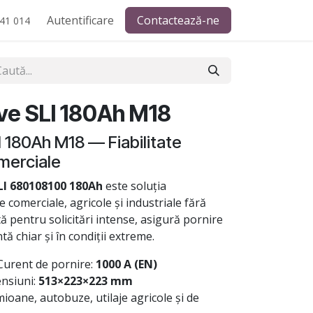
Autentificare
Contactează-ne
41 014
ve SLI 180Ah M18
 180Ah M18 — Fiabilitate
merciale
LI 680108100 180Ah
este soluția
 comerciale, agricole și industriale fără
 pentru solicitări intense, asigură pornire
ă chiar și în condiții extreme.
Curent de pornire:
1000 A (EN)
nsiuni:
513×223×223 mm
ioane, autobuze, utilaje agricole și de