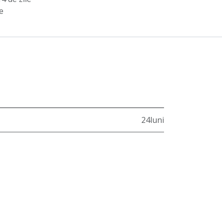
e
24luni