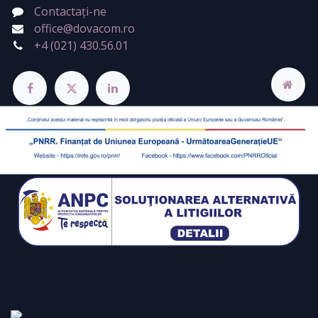
Contactați-ne
office@dovacom.ro
+4 (021) 430.56.01