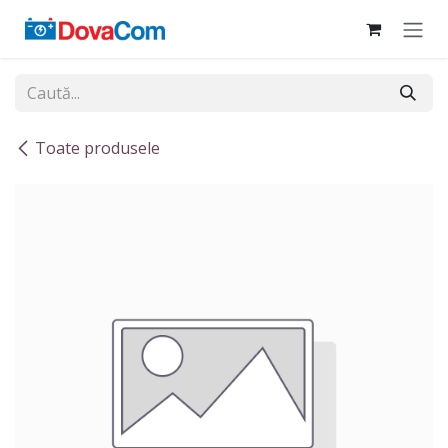
Sari la conținut
Toate produsele