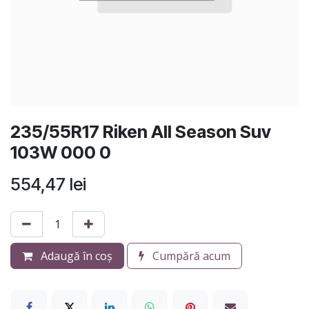
235/55R17 Riken All Season Suv
103W 000 0
554,47
lei
Adaugă în coș
Cumpără acum