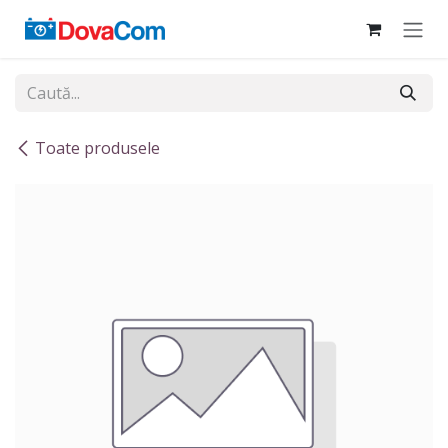
Sari la conținut
Toate produsele