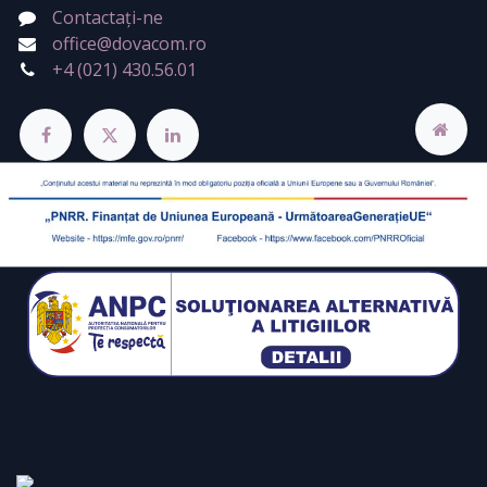
Contactați-ne
office@dovacom.ro
+4 (021) 430.56.01