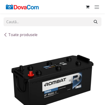
Sari la conținut
Toate produsele