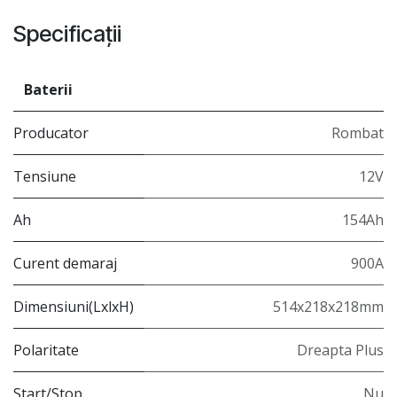
Specificații
Baterii
Producator
Rombat
Tensiune
12V
Ah
154Ah
Curent demaraj
900A
Dimensiuni(LxlxH)
514x218x218mm
Polaritate
Dreapta Plus
Start/Stop
Nu