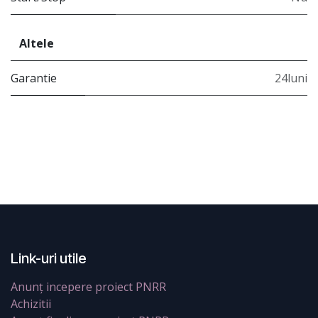
Altele
Garantie
24luni
Link-uri utile
Anunț incepere proiect PNRR
Achizitii