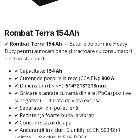
Rombat Terra 154Ah
✔
Rombat Terra 154 Ah
— Baterie de pornire Heavy
Duty pentru autocamioane și tractoare cu consumatori
electrici standard.
✔ Capacitate:
154 Ah
✔ Curent de pornire la rece (CCA EN):
900 A
✔ Dimensiuni (L×l×H):
514*218*218mm
✔ Grătare ștanțate cu ramă din aliaj PbCa (pozitive
și negative) — durată de viață extinsă
✔ Separatori din polietilenă
✔ Rezistență foarte bună la vibrații
✔ Consum scăzut de apă
✔ Anduranță în cicluri: 5 unități cf. EN 50342 (1
unitate = 18 cicluri la 50% DOD)