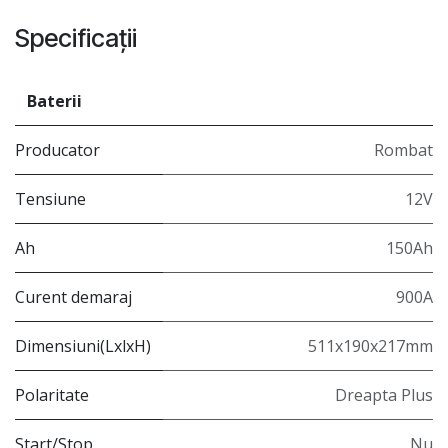
Specificații
Baterii
Producator
Rombat
Tensiune
12V
Ah
150Ah
Curent demaraj
900A
Dimensiuni(LxlxH)
511x190x217mm
Polaritate
Dreapta Plus
Start/Stop
Nu