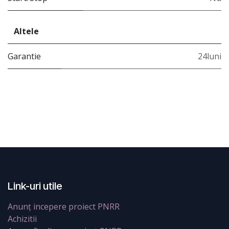
Altele
Garantie
24luni
Link-uri utile
Anunț incepere proiect PNRR
Achizitii