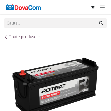
Sari la conținut
Toate produsele