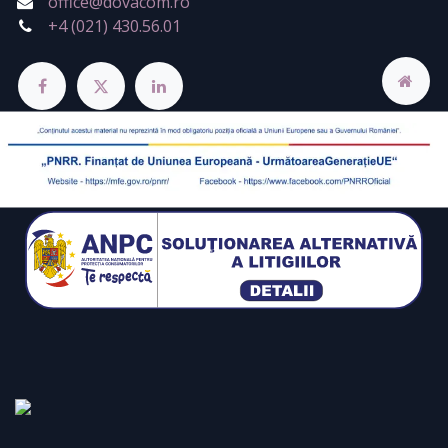
office@dovacom.ro
+4 (021) 430.56.01