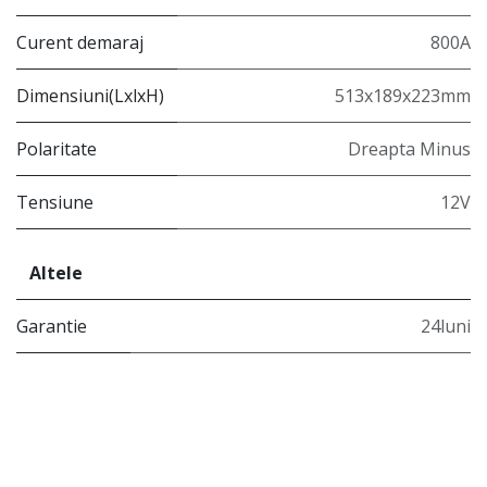
Curent demaraj
800A
Dimensiuni(LxlxH)
513x189x223mm
Polaritate
Dreapta Minus
Tensiune
12V
Altele
Garantie
24luni