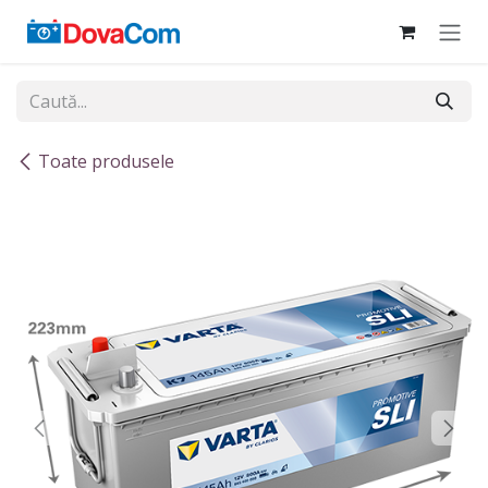
Sari la conținut
Toate produsele