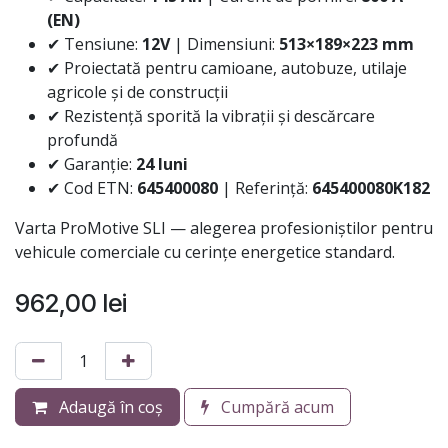
(EN)
✔ Tensiune:
12V
| Dimensiuni:
513×189×223 mm
✔ Proiectată pentru camioane, autobuze, utilaje
agricole și de construcții
✔ Rezistență sporită la vibrații și descărcare
profundă
✔ Garanție:
24 luni
✔ Cod ETN:
645400080
| Referință:
645400080K182
Varta ProMotive SLI — alegerea profesioniștilor pentru
vehicule comerciale cu cerințe energetice standard.
962,00
lei
Adaugă în coș
Cumpără acum