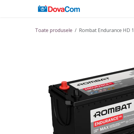
Sari la conținut
Acasă
Baterii
Toate produsele
Rombat Endurance HD 