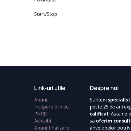
Start/Stop
Link-uri utile
Despre noi
Anunț
Suntem
specialist
incepere proiect
peste 25 de ani ex
PNRR
calificat
. Asta ne 
Achizitii
sa
oferim consult
Anunț finalizare
anvelopelor potrivi