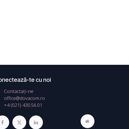
onectează-te cu noi
Contactați-ne
office@dovacom.ro
+4 (021) 430.56.01