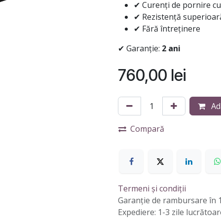
✔ Curenți de pornire c
✔ Rezistență superioară 
✔ Fără întreținere
✔ Garanție:
2 ani
760,00
lei
Ad
Compară
Termeni și condiții
Garanție de rambursare în 1
Expediere: 1-3 zile lucrătoar