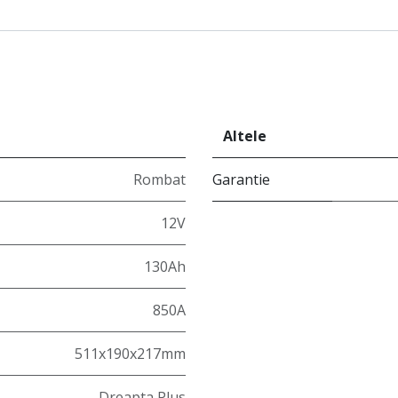
Altele
Rombat
Garantie
12V
130Ah
850A
511x190x217mm
Dreapta Plus