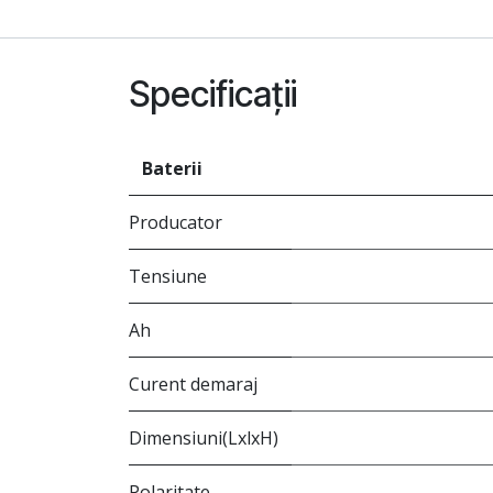
Specificații
Baterii
Producator
Tensiune
Ah
Curent demaraj
Dimensiuni(LxlxH)
Polaritate