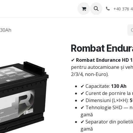
Anvelope
Informatii Utile
Service-uri montaj
+40 376 4
130Ah
Rombat Endur
✔
Rombat Endurance HD 1
pentru autocamioane și vehi
2/3/4, non-Euro).
✔ Capacitate:
130 Ah
✔ Curent de pornire la 
✔ Dimensiuni (L×l×H):
5
✔ Tehnologie SHD — num
gamă
✔ Separator din polieti
gamă