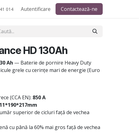
Autentificare
Contactează-ne
41 014
ance HD 130Ah
30 Ah
— Baterie de pornire Heavy Duty
cule grele cu cerințe mari de energie (Euro
rece (CCA EN):
850 A
11*190*217mm
ăr superior de cicluri față de vechea
lenă cu până la 60% mai gros față de vechea