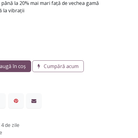
u până la 20% mai mari față de vechea gamă
la vibrații
augă în coș
Cumpără acum
4 de zile
e