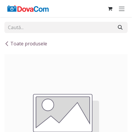
Sari la conținut
Toate produsele