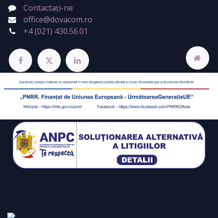
Contactați-ne
office@dovacom.ro
+4 (021) 430.56.01