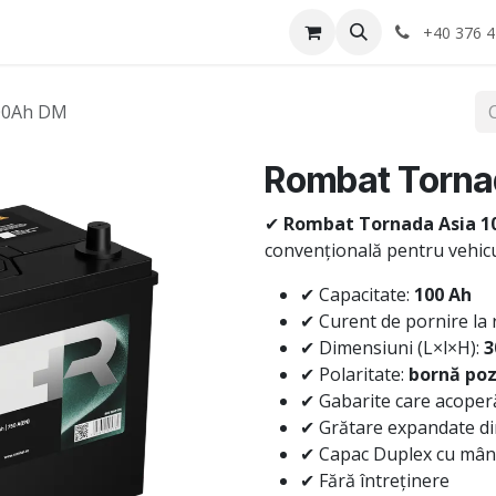
Anvelope
Informatii Utile
Service-uri montaj
+40 376 4
00Ah DM
Rombat Torna
✔
Rombat Tornada Asia 1
convențională pentru vehicu
✔ Capacitate:
100 Ah
✔ Curent de pornire la 
✔ Dimensiuni (L×l×H):
3
✔ Polaritate:
bornă poz
✔ Gabarite care acoperă
✔ Grătare expandate di
✔ Capac Duplex cu mâne
✔ Fără întreținere