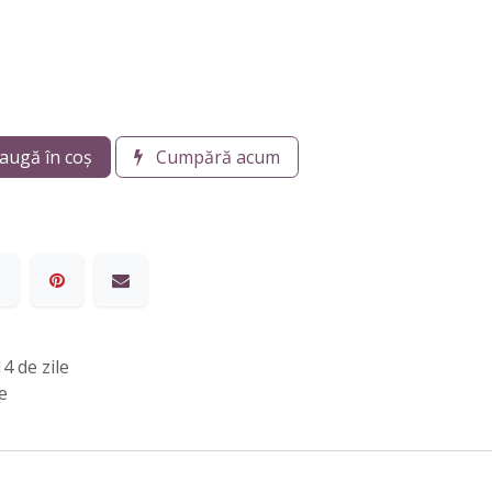
augă în coș
Cumpără acum
4 de zile
e