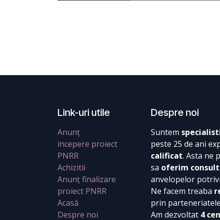
Link-uri utile
Despre noi
Anunț
Suntem
specialist
incepere proiect
peste 25 de ani ex
PNRR
calificat
. Asta ne 
Achizitii
sa
oferim consult
Anunț finalizare
anvelopelor potrivi
proiect PNRR
Ne facem treaba
r
Acasă
prin parteneriatel
Despre noi
Am dezvoltat
4 ce