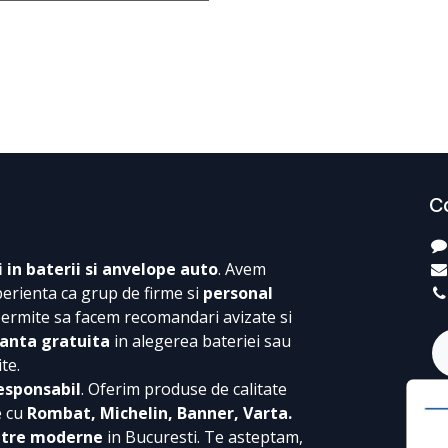
C
i in baterii si anvelope auto
. Avem
perienta ca grup de firme si
personal
permite sa facem recomandari avizate si
anta gratuita
in alegerea bateriei sau
te.
esponsabil
. Oferim produse de calitate
e cu
Rombat, Michelin, Banner, Varta.
ntre moderne
in Bucuresti. Te asteptam,