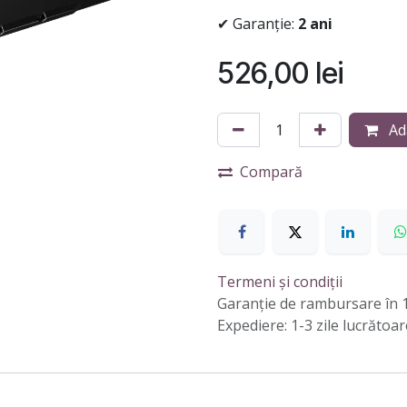
✔ Garanție:
2 ani
526,00
lei
Ad
Compară
Termeni și condiții
Garanție de rambursare în 1
Expediere: 1-3 zile lucrătoar