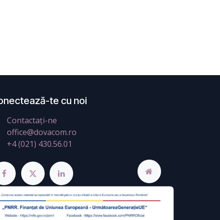
onectează-te cu noi
Contactați-ne
office@dovacom.ro
+4 (021) 430.56.01