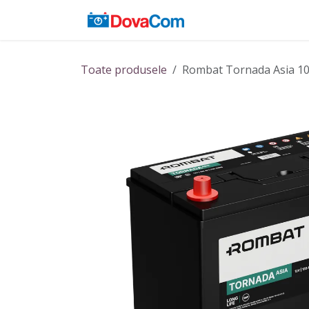
Sari la conținut
Acasă
Baterii
Toate produsele
Rombat Tornada Asia 1