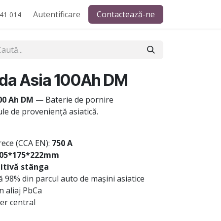
Autentificare
Contactează-ne
41 014
da Asia 100Ah DM
00 Ah DM
— Baterie de pornire
le de proveniență asiatică.
rece (CCA EN):
750 A
05*175*222mm
itivă stânga
 98% din parcul auto de mașini asiatice
n aliaj PbCa
r central