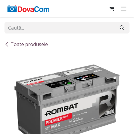
Sari la conținut
Toate produsele