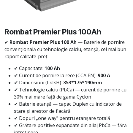
Rombat Premier Plus 100Ah
✔
Rombat Premier Plus 100 Ah
— Baterie de pornire
convențională cu tehnologie calciu, etanșă, cel mai bun
raport calitate-preț.
✔ Capacitate:
100 Ah
✔ Curent de pornire la rece (CCA EN):
900 A
✔ Dimensiuni (L×l×H):
353*175*190mm
✔ Tehnologie calciu (PbCa) — curent de pornire cu
30% mai mare față de gama Cyclon
✔ Baterie etanșă — capac Duplex cu indicator de
stare și arestor de flacără
✔ Dopuri „one way" pentru etanșare totală
✔ Grătare pozitive expandate din aliaj PbCa — fără
întreținere