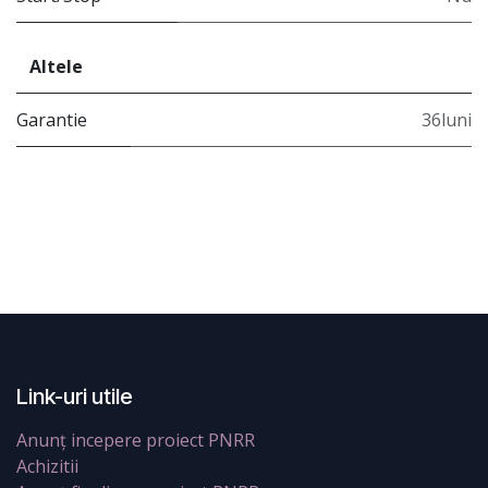
Altele
Garantie
36luni
Link-uri utile
Anunț incepere proiect PNRR
Achizitii