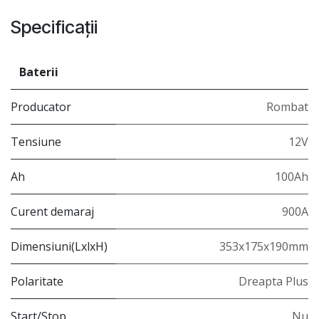
Specificații
Baterii
Producator
Rombat
Tensiune
12V
Ah
100Ah
Curent demaraj
900A
Dimensiuni(LxlxH)
353x175x190mm
Polaritate
Dreapta Plus
Start/Stop
Nu