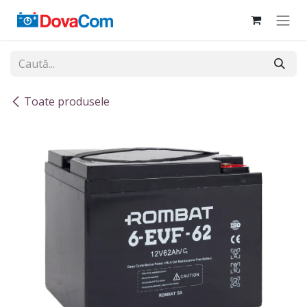
Sari la conținut
Toate produsele