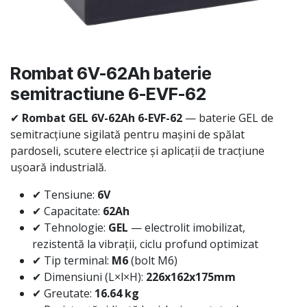
Rombat 6V-62Ah baterie
semitractiune 6-EVF-62
✔
Rombat GEL 6V-62Ah 6-EVF-62
— baterie GEL de
semitracțiune sigilată pentru mașini de spălat
pardoseli, scutere electrice și aplicații de tracțiune
ușoară industrială.
✔ Tensiune:
6V
✔ Capacitate:
62Ah
✔ Tehnologie:
GEL
— electrolit imobilizat,
rezistentă la vibrații, ciclu profund optimizat
✔ Tip terminal:
M6
(bolt M6)
✔ Dimensiuni (L×l×H):
226x162x175mm
✔ Greutate:
16.64 kg