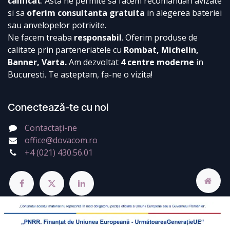
calificat
. Asta ne permite sa facem recomandari avizate
si sa
oferim consultanta gratuita
in alegerea bateriei
sau anvelopelor potrivite.
Ne facem treaba
responsabil
. Oferim produse de
calitate prin parteneriatele cu
Rombat, Michelin,
Banner, Varta.
Am dezvoltat
4 centre moderne
in
Bucuresti. Te asteptam, fa-ne o vizita!
Conectează-te cu noi
Contactați-ne
office@dovacom.ro
+4 (021) 430.56.01