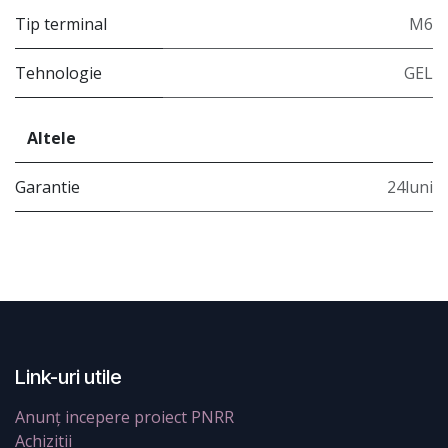
Tip terminal
M6
Tehnologie
GEL
Altele
Garantie
24luni
Link-uri utile
Anunț incepere proiect PNRR
Achizitii