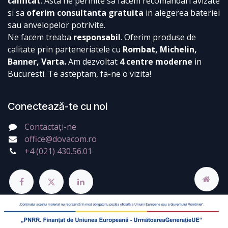
calificat
. Asta ne permite sa facem recomandari avizate
si sa
oferim consultanta gratuita
in alegerea bateriei
sau anvelopelor potrivite.
Ne facem treaba
responsabil
. Oferim produse de
calitate prin parteneriatele cu
Rombat, Michelin,
Banner, Varta.
Am dezvoltat
4 centre moderne
in
Bucuresti. Te asteptam, fa-ne o vizita!
Conectează-te cu noi
Contactați-ne
office@dovacom.ro
+4 (021) 430.56.01