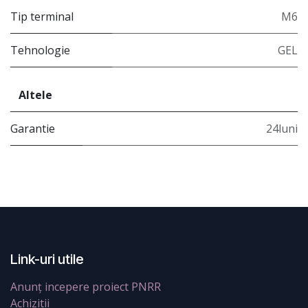
Tip terminal
M6
Tehnologie
GEL
Altele
Garantie
24luni
Link-uri utile
Anunț incepere proiect PNRR
Achizitii