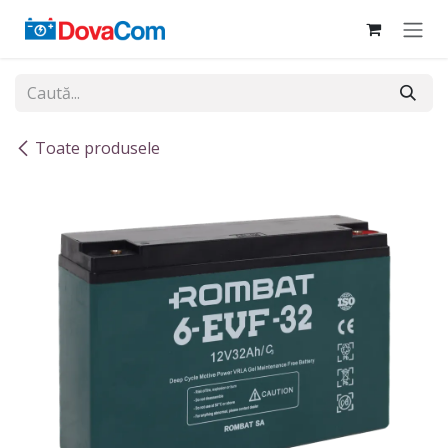
Sari la conținut
Toate produsele