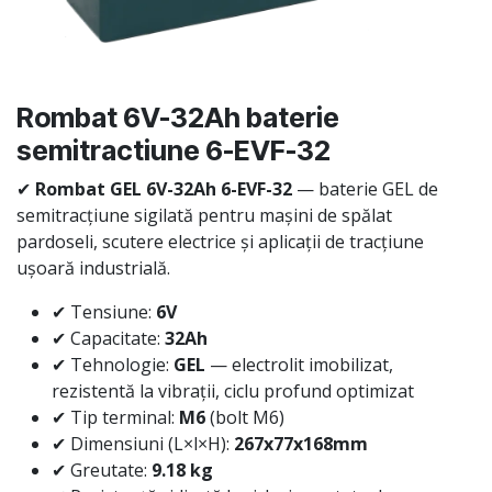
Rombat 6V-32Ah baterie
semitractiune 6-EVF-32
✔
Rombat GEL 6V-32Ah 6-EVF-32
— baterie GEL de
semitracțiune sigilată pentru mașini de spălat
pardoseli, scutere electrice și aplicații de tracțiune
ușoară industrială.
✔ Tensiune:
6V
✔ Capacitate:
32Ah
✔ Tehnologie:
GEL
— electrolit imobilizat,
rezistentă la vibrații, ciclu profund optimizat
✔ Tip terminal:
M6
(bolt M6)
✔ Dimensiuni (L×l×H):
267x77x168mm
✔ Greutate:
9.18 kg