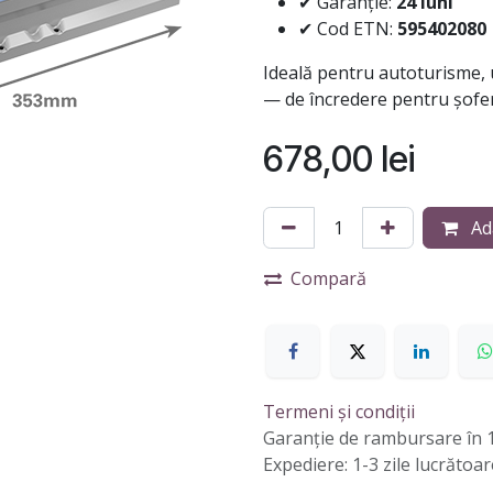
✔ Garanție:
24 luni
✔ Cod ETN:
595402080
Ideală pentru autoturisme, u
— de încredere pentru șofer
678,00
lei
Ad
Compară
Termeni și condiții
Garanție de rambursare în 1
Expediere: 1-3 zile lucrătoar