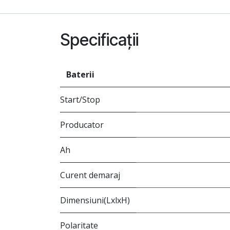
Specificații
Baterii
Start/Stop
Producator
Ah
Curent demaraj
Dimensiuni(LxlxH)
Polaritate