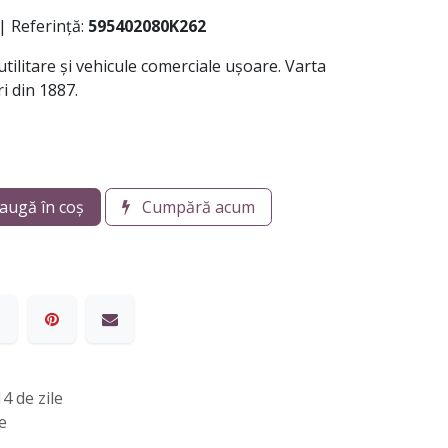
| Referință:
595402080K262
tilitare și vehicule comerciale ușoare. Varta
i din 1887.
augă în coș
Cumpără acum
4 de zile
e