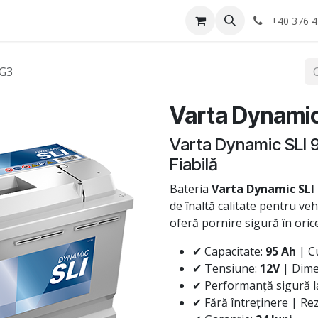
Anvelope
Informatii Utile
Service-uri montaj
+40 376 4
 G3
Varta Dynamic
Varta Dynamic SLI 
Fiabilă
Bateria
Varta Dynamic SLI
de înaltă calitate pentru veh
oferă pornire sigură în oric
✔ Capacitate:
95 Ah
| C
✔ Tensiune:
12V
| Dime
✔ Performanță sigură la
✔ Fără întreținere | Rezi