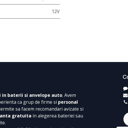
12V
C
i in baterii si anvelope auto
. Avem
perienta ca grup de firme si
personal
permite sa facem recomandari avizate si
anta gratuita
in alegerea bateriei sau
te.