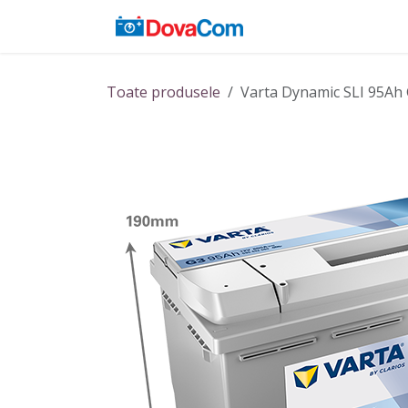
Sari la conținut
Acasă
Baterii
Toate produsele
Varta Dynamic SLI 95Ah