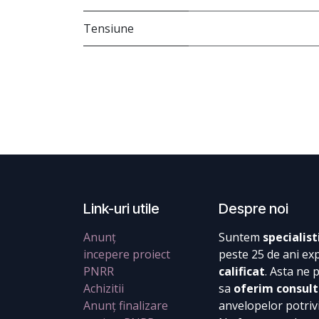
Tensiune
Link-uri utile
Despre noi
Anunț
Suntem
specialist
incepere proiect
peste 25 de ani ex
PNRR
calificat
. Asta ne 
Achizitii
sa
oferim consult
Anunț finalizare
anvelopelor potrivi