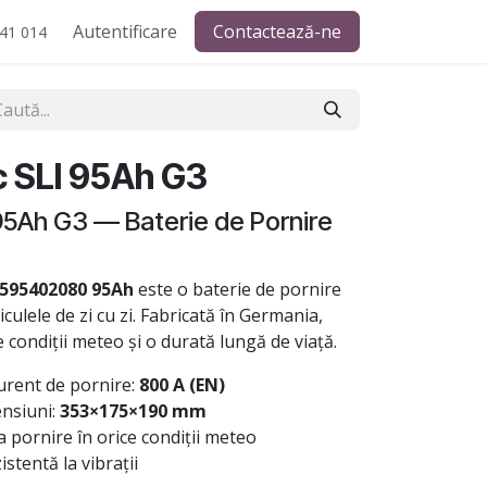
Autentificare
Contactează-ne
41 014
 SLI 95Ah G3
95Ah G3 — Baterie de Pornire
 595402080 95Ah
este o baterie de pornire
iculele de zi cu zi. Fabricată în Germania,
e condiții meteo și o durată lungă de viață.
urent de pornire:
800 A (EN)
nsiuni:
353×175×190 mm
 pornire în orice condiții meteo
stentă la vibrații