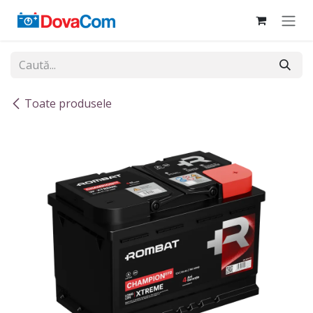
Sari la conținut
Toate produsele