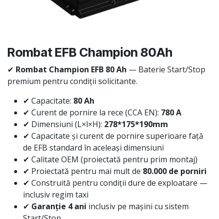
Rombat EFB Champion 80Ah
✔
Rombat Champion EFB 80 Ah
— Baterie Start/Stop
premium pentru condiții solicitante.
✔ Capacitate:
80 Ah
✔ Curent de pornire la rece (CCA EN):
780 A
✔ Dimensiuni (L×l×H):
278*175*190mm
✔ Capacitate și curent de pornire superioare față
de EFB standard în aceleași dimensiuni
✔ Calitate OEM (proiectată pentru prim montaj)
✔ Proiectată pentru mai mult de
80.000 de porniri
✔ Construită pentru condiții dure de exploatare —
inclusiv regim taxi
✔
Garanție 4 ani
inclusiv pe mașini cu sistem
Start/Stop