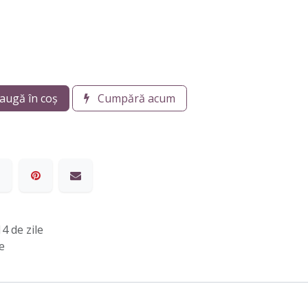
augă în coș
Cumpără acum
4 de zile
e