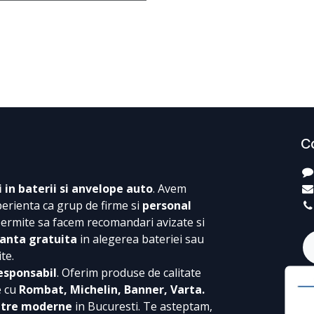
C
i in baterii si anvelope auto
. Avem
perienta ca grup de firme si
personal
permite sa facem recomandari avizate si
anta gratuita
in alegerea bateriei sau
te.
esponsabil
. Oferim produse de calitate
e cu
Rombat, Michelin, Banner, Varta.
ntre moderne
in Bucuresti. Te asteptam,