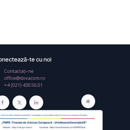
onectează-te cu noi
Contactați-ne
office@dovacom.ro
+4 (021) 430.56.01