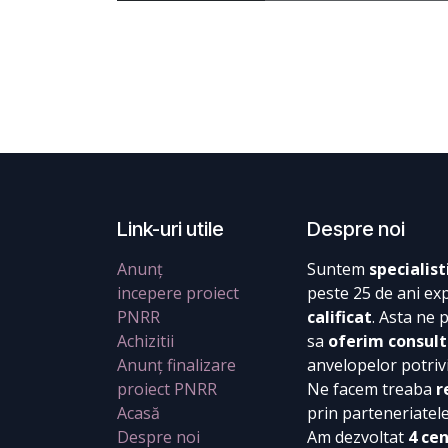
Link-uri utile
Despre noi
Anunț
Suntem
specialist
incepere proiect
peste 25 de ani ex
PNRR
calificat
. Asta ne 
Achizitii
sa
oferim consult
Anunț finalizare
anvelopelor potrivi
proiect PNRR
Ne facem treaba
r
Acasă
prin parteneriatel
Despre noi
Am dezvoltat
4 ce