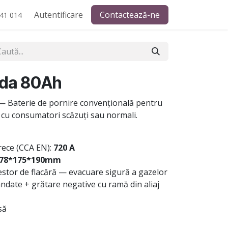
Autentificare
Contactează-ne
41 014
da 80Ah
 Baterie de pornire convențională pentru
e cu consumatori scăzuți sau normali.
rece (CCA EN):
720 A
78*175*190mm
stor de flacără — evacuare sigură a gazelor
ndate + grătare negative cu ramă din aliaj
să