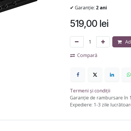
✔ Garanție:
2 ani
519,00
lei
Ad
Compară
Termeni și condiții
Garanție de rambursare în 1
Expediere: 1-3 zile lucrătoar