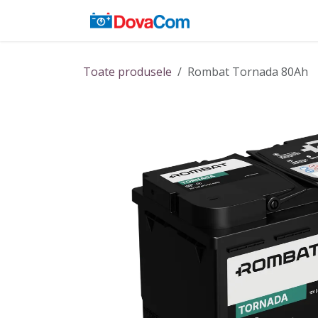
Sari la conținut
Acasă
Baterii
Toate produsele
Rombat Tornada 80Ah