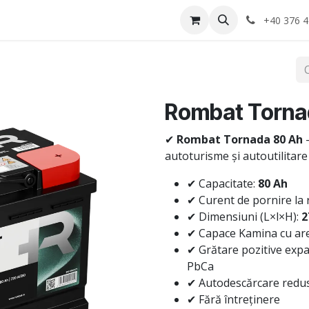
Anvelope
Informatii Utile
Service-uri montaj
+40 376 4
Rombat Torna
✔
Rombat Tornada 80 Ah
—
autoturisme și autoutilitar
✔ Capacitate:
80 Ah
✔ Curent de pornire la 
✔ Dimensiuni (L×l×H):
2
✔ Capace Kamina cu are
✔ Grătare pozitive expa
PbCa
✔ Autodescărcare redu
✔ Fără întreținere