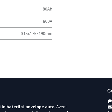
80Ah
800A
315x175x190mm
C
i in baterii si anvelope auto
. Avem