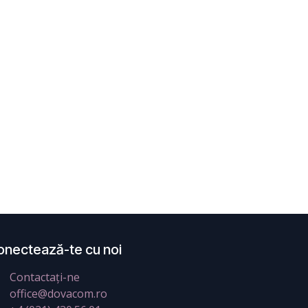
onectează-te cu noi
Contactați-ne
office@dovacom.ro