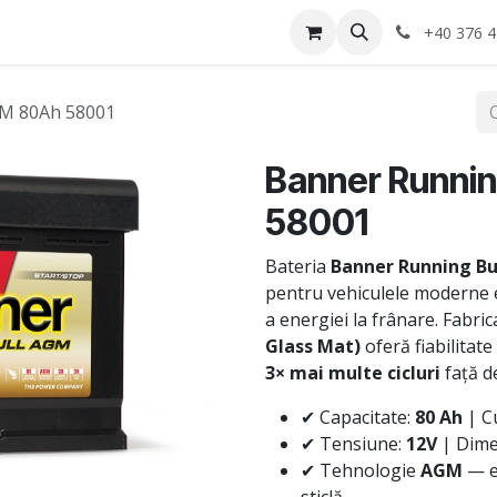
Anvelope
Informatii Utile
Service-uri montaj
+40 376 4
GM 80Ah 58001
Banner Runni
58001
Bateria
Banner Running Bu
pentru vehiculele moderne 
a energiei la frânare. Fabri
Glass Mat)
oferă fiabilitat
3× mai multe cicluri
față d
✔ Capacitate:
80 Ah
| C
✔ Tensiune:
12V
| Dime
✔ Tehnologie
AGM
— el