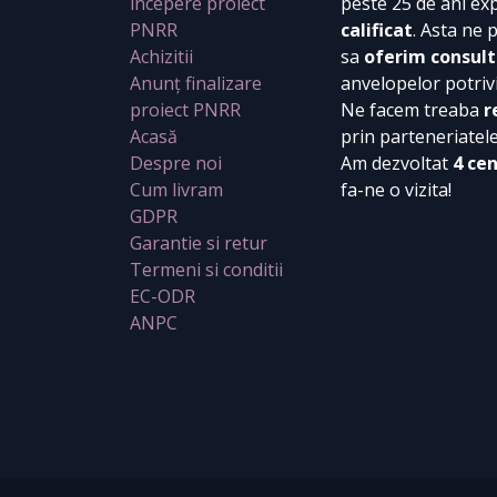
incepere proiect
peste 25 de ani ex
PNRR
calificat
. Asta ne 
Achizitii
sa
oferim consult
Anunț finalizare
anvelopelor potrivi
proiect PNRR
Ne facem treaba
r
Acasă
prin parteneriatel
Despre noi
Am dezvoltat
4 ce
Cum livram
fa-ne o vizita!
GDPR
Garantie si retur
Termeni si conditii
EC-ODR
ANPC