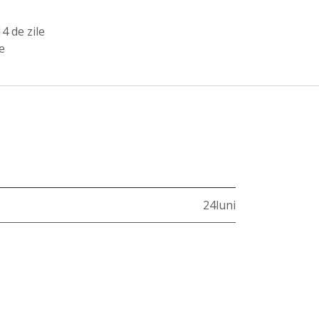
4 de zile
e
24luni