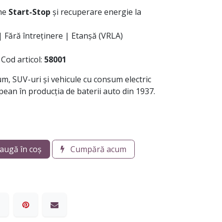
eme
Start-Stop
și recuperare energie la
 | Fără întreținere | Etanșă (VRLA)
 Cod articol:
58001
m, SUV-uri și vehicule cu consum electric
pean în producția de baterii auto din 1937.
augă în coș
Cumpără acum