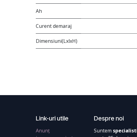
Ah
Curent demaraj
Dimensiuni(LxlxH)
Link-uri utile
Despre noi
Anunț
Suntem
specialist