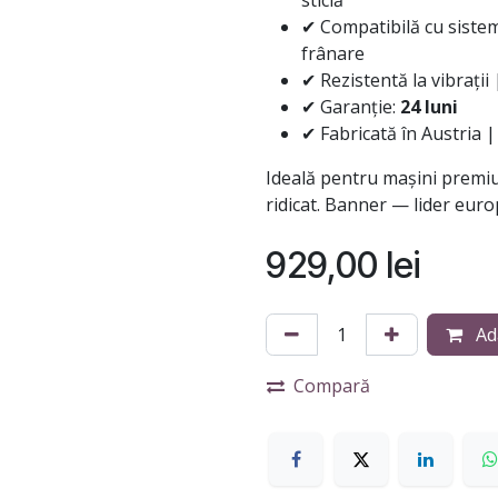
sticlă
✔ Compatibilă cu sist
frânare
✔ Rezistentă la vibrații
✔ Garanție:
24 luni
✔ Fabricată în Austria |
Ideală pentru mașini premiu
ridicat. Banner — lider euro
929,00
lei
Ad
Compară