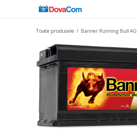
Sari la conținut
Acasă
Baterii
Toate produsele
Banner Running Bull A