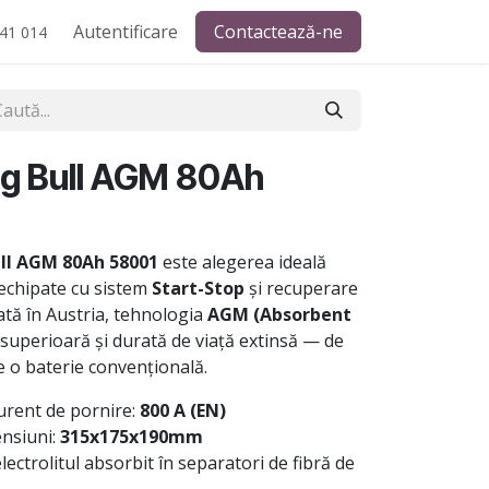
Autentificare
Contactează-ne
41 014
ng Bull AGM 80Ah
ll AGM 80Ah 58001
este alegerea ideală
echipate cu sistem
Start-Stop
și recuperare
cată în Austria, tehnologia
AGM (Absorbent
e superioară și durată de viață extinsă — de
e o baterie convențională.
urent de pornire:
800 A (EN)
nsiuni:
315x175x190mm
ectrolitul absorbit în separatori de fibră de