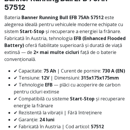
57512
Bateria
Banner Running Bull EFB 75Ah 57512
este
alegerea ideală pentru vehiculele moderne echipate cu
sistem
Start-Stop
și recuperare a energiei la frânare.
Fabricată în Austria, tehnologia
EFB (Enhanced Flooded
Battery)
oferă fiabilitate superioară și durată de viață
extinsă — de
2× mai multe cicluri
față de o baterie
convențională.
✔ Capacitate:
75 Ah
| Curent de pornire:
730 A (EN)
✔ Tensiune:
12V
| Dimensiuni:
315x175x175mm
✔ Tehnologie
EFB
— plăci cu acoperire de carbon
pentru cicluri extinse
✔ Compatibilă cu sisteme
Start-Stop
și recuperare
energie la frânare
✔ Rezistentă la vibrații | Fără întreținere
✔ Garanție:
24 luni
✔ Fabricată în Austria | Cod articol:
57512