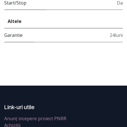
Start/Stop
Da
Altele
Garantie
24luni
Link-uri utile
Anunț incepere proiect PNRR
Achizitii