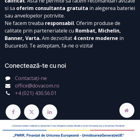
calificat
. Asta ne permite sa facem recomandari avizate
si sa
oferim consultanta gratuita
in alegerea bateriei
sau anvelopelor potrivite.
Ne facem treaba
responsabil
. Oferim produse de
calitate prin parteneriatele cu
Rombat, Michelin,
Banner, Varta.
Am dezvoltat
4 centre moderne
in
Bucuresti. Te asteptam, fa-ne o vizita!
Conectează-te cu noi
Contactați-ne
office@dovacom.ro
+4 (021) 430.56.01