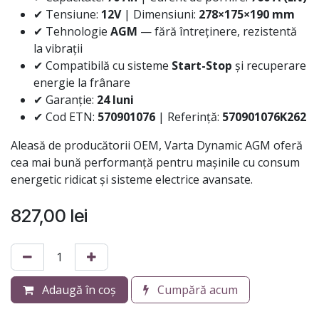
✔ Tensiune:
12V
| Dimensiuni:
278×175×190 mm
✔ Tehnologie
AGM
— fără întreținere, rezistentă
la vibrații
✔ Compatibilă cu sisteme
Start-Stop
și recuperare
energie la frânare
✔ Garanție:
24 luni
✔ Cod ETN:
570901076
| Referință:
570901076K262
Aleasă de producătorii OEM, Varta Dynamic AGM oferă
cea mai bună performanță pentru mașinile cu consum
energetic ridicat și sisteme electrice avansate.
827,00
lei
Adaugă în coș
Cumpără acum