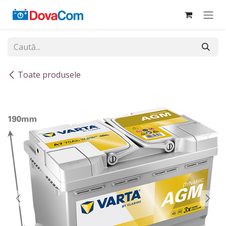
Sari la conținut
Toate produsele