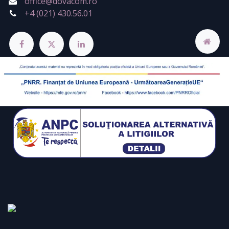
office@dovacom.ro
+4 (021) 430.56.01