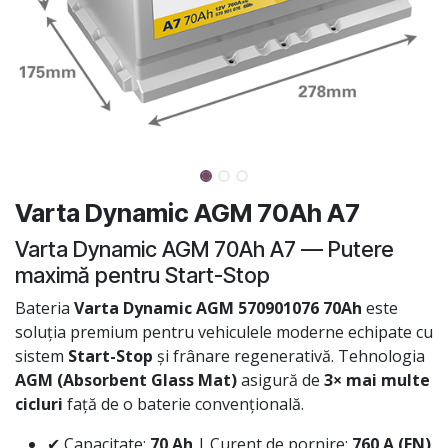
Varta Dynamic AGM 70Ah A7
Varta Dynamic AGM 70Ah A7 — Putere
maximă pentru Start-Stop
Bateria
Varta Dynamic AGM 570901076 70Ah
este
soluția premium pentru vehiculele moderne echipate cu
sistem
Start-Stop
și frânare regenerativă. Tehnologia
AGM (Absorbent Glass Mat)
asigură de
3× mai multe
cicluri
față de o baterie convențională.
✔ Capacitate:
70 Ah
| Curent de pornire:
760 A (EN)