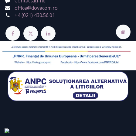
Contactați-ne
office@dovacom.ro
+4 (021) 430.56.01