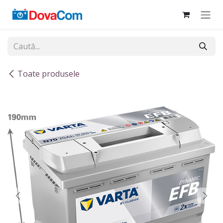
Sari la conținut
Toate produsele