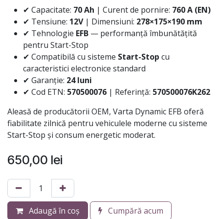
✔ Capacitate:
70 Ah
| Curent de pornire:
760 A (EN)
✔ Tensiune:
12V
| Dimensiuni:
278×175×190 mm
✔ Tehnologie
EFB
— performanță îmbunătățită
pentru Start-Stop
✔ Compatibilă cu sisteme
Start-Stop
cu
caracteristici electronice standard
✔ Garanție:
24 luni
✔ Cod ETN:
570500076
| Referință:
570500076K262
Aleasă de producătorii OEM, Varta Dynamic EFB oferă
fiabilitate zilnică pentru vehiculele moderne cu sisteme
Start-Stop și consum energetic moderat.
650,00
lei
Adaugă în coș
Cumpără acum