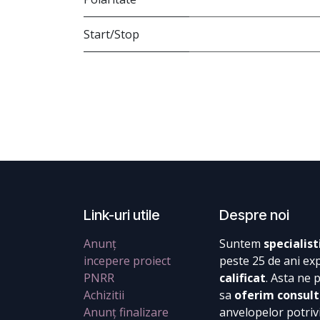
Start/Stop
Link-uri utile
Despre noi
Anunț
Suntem
specialist
incepere proiect
peste 25 de ani ex
PNRR
calificat
. Asta ne 
Achizitii
sa
oferim consult
Anunț finalizare
anvelopelor potrivi