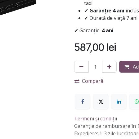
taxi
✔
Garanție 4 ani
inclus
✔ Durată de viață 7 ani 
✔ Garanție:
4 ani
587,00
lei
Ad
Compară
Termeni și condiții
Garanție de rambursare în 1
Expediere: 1-3 zile lucrătoar