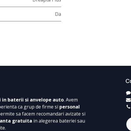
Da
C
i in baterii si anvelope auto
. Avem
perienta ca grup de firme si
personal
permite sa facem recomandari avizate si
anta gratuita
in alegerea bateriei sau
te.