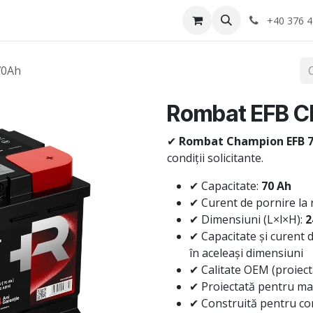
Anvelope
Informatii Utile
Service-uri montaj
+40 376 4
70Ah
Rombat EFB C
✔
Rombat Champion EFB 7
condiții solicitante.
✔ Capacitate:
70 Ah
✔ Curent de pornire la 
✔ Dimensiuni (L×l×H):
2
✔ Capacitate și curent 
în aceleași dimensiuni
✔ Calitate OEM (proiec
✔ Proiectată pentru ma
✔ Construită pentru con