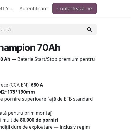
Autentificare
Contactează-ne
41 014
hampion 70Ah
0 Ah
— Baterie Start/Stop premium pentru
rece (CCA EN):
680 A
42*175*190mm
de pornire superioare față de EFB standard
tată pentru prim montaj)
i mult de
80.000 de porniri
diții dure de exploatare — inclusiv regim