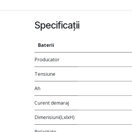
Specificații
Baterii
Producator
Tensiune
Ah
Curent demaraj
Dimensiuni(LxlxH)
Polaritate