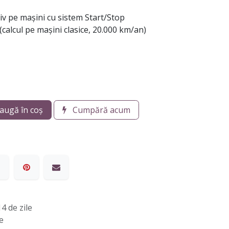
iv pe mașini cu sistem Start/Stop
(calcul pe mașini clasice, 20.000 km/an)
augă în coș
Cumpără acum
4 de zile
e