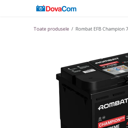
Sari la conținut
Acasă
Baterii
Toate produsele
Rombat EFB Champion 