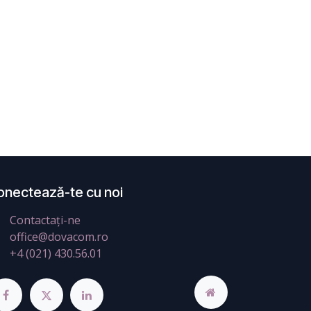
onectează-te cu noi
Contactați-ne
office@dovacom.ro
+4 (021) 430.56.01