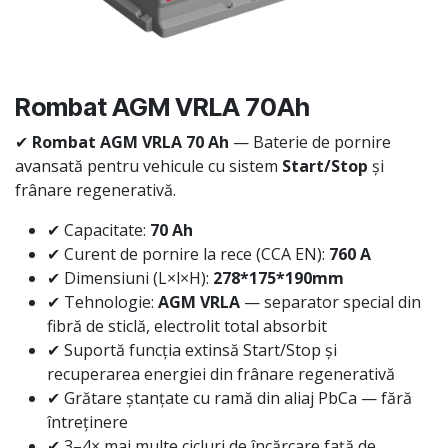
Rombat AGM VRLA 70Ah
✔
Rombat AGM VRLA 70 Ah
— Baterie de pornire
avansată pentru vehicule cu sistem
Start/Stop
și
frânare regenerativă.
✔ Capacitate:
70 Ah
✔ Curent de pornire la rece (CCA EN):
760 A
✔ Dimensiuni (L×l×H):
278*175*190mm
✔ Tehnologie:
AGM VRLA
— separator special din
fibră de sticlă, electrolit total absorbit
✔ Suportă funcția extinsă Start/Stop și
recuperarea energiei din frânare regenerativă
✔ Grătare ștanțate cu ramă din aliaj PbCa — fără
întreținere
✔ 3–4× mai multe cicluri de încărcare față de