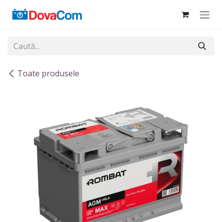
Sari la conținut
Toate produsele