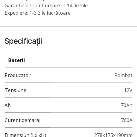
Garanție de rambursare în 14 de zile
Expediere: 1-3 zile lucrătoare
Specificații
Baterii
Producator
Rombat
Tensiune
12V
Ah
70Ah
Curent demaraj
760A
Dimensiuni(LxlxH)
278x175x190mm