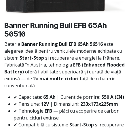
Banner Running Bull EFB 65Ah
56516
Bateria
Banner Running Bull EFB 65Ah 56516
este
alegerea ideală pentru vehiculele moderne echipate cu
sistem
Start-Stop
și recuperare a energiei la frânare.
Fabricată în Austria, tehnologia
EFB (Enhanced Flooded
Battery)
oferă fiabilitate superioară și durată de viață
extinsă — de
2× mai multe cicluri
față de o baterie
convențională.
✔ Capacitate:
65 Ah
| Curent de pornire:
550 A (EN)
✔ Tensiune:
12V
| Dimensiuni:
233x173x225mm
✔ Tehnologie
EFB
— plăci cu acoperire de carbon
pentru cicluri extinse
✔ Compatibilă cu sisteme
Start-Stop
și recuperare