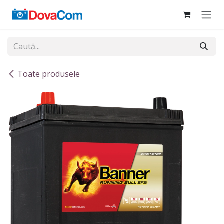
Sari la conținut
Toate produsele