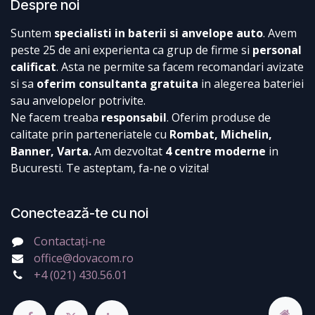
Despre noi
Suntem
specialisti in baterii si anvelope auto
. Avem
peste 25 de ani experienta ca grup de firme si
personal
calificat
. Asta ne permite sa facem recomandari avizate
si sa
oferim consultanta gratuita
in alegerea bateriei
sau anvelopelor potrivite.
Ne facem treaba
responsabil
. Oferim produse de
calitate prin parteneriatele cu
Rombat, Michelin,
Banner, Varta.
Am dezvoltat
4 centre moderne
in
Bucuresti. Te asteptam, fa-ne o vizita!
Conectează-te cu noi
Contactați-ne
office@dovacom.ro
+4 (021) 430.56.01