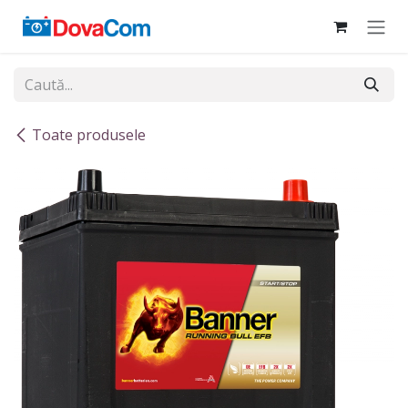
Sari la conținut
Toate produsele