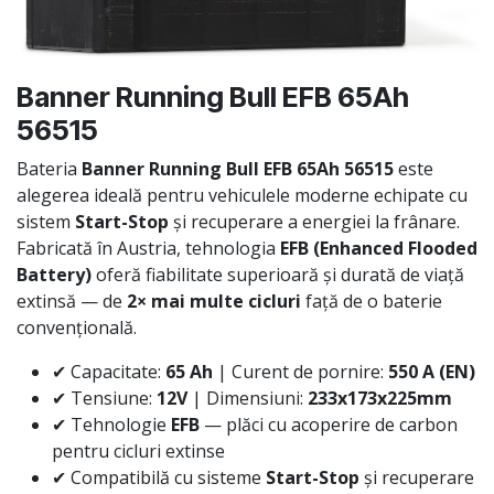
Banner Running Bull EFB 65Ah
56515
Bateria
Banner Running Bull EFB 65Ah 56515
este
alegerea ideală pentru vehiculele moderne echipate cu
sistem
Start-Stop
și recuperare a energiei la frânare.
Fabricată în Austria, tehnologia
EFB (Enhanced Flooded
Battery)
oferă fiabilitate superioară și durată de viață
extinsă — de
2× mai multe cicluri
față de o baterie
convențională.
✔ Capacitate:
65 Ah
| Curent de pornire:
550 A (EN)
✔ Tensiune:
12V
| Dimensiuni:
233x173x225mm
✔ Tehnologie
EFB
— plăci cu acoperire de carbon
pentru cicluri extinse
✔ Compatibilă cu sisteme
Start-Stop
și recuperare