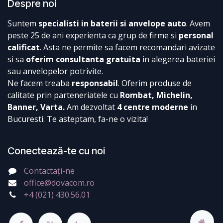
Despre noi
Suntem
specialisti in baterii si anvelope auto
. Avem
peste 25 de ani experienta ca grup de firme si
personal
calificat
. Asta ne permite sa facem recomandari avizate
si sa
oferim consultanta gratuita
in alegerea bateriei
sau anvelopelor potrivite.
Ne facem treaba
responsabil
. Oferim produse de
calitate prin parteneriatele cu
Rombat, Michelin,
Banner, Varta.
Am dezvoltat
4 centre moderne
in
Bucuresti. Te asteptam, fa-ne o vizita!
Conectează-te cu noi
Contactați-ne
office@dovacom.ro
+4 (021) 430.56.01