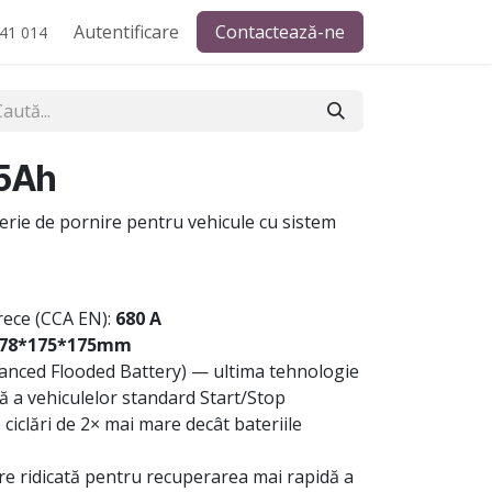
Autentificare
Contactează-ne
41 014
5Ah
rie de pornire pentru vehicule cu sistem
rece (CCA EN):
680 A
78*175*175mm
nced Flooded Battery) — ultima tehnologie
 a vehiculelor standard Start/Stop
iclări de 2× mai mare decât bateriile
re ridicată pentru recuperarea mai rapidă a