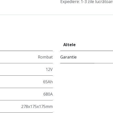
Expediere: 1-3 zile lucrătoar
Altele
Rombat
Garantie
12V
65Ah
680A
278x175x175mm