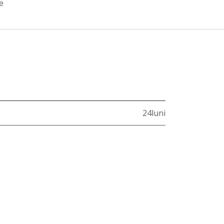
e
24luni