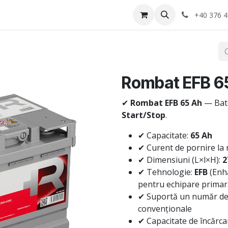
Anvelope
Informatii Utile
Service-uri montaj
+40 376 4
Rombat EFB 6
✔
Rombat EFB 65 Ah
— Bate
Start/Stop
.
✔ Capacitate:
65 Ah
✔ Curent de pornire la 
✔ Dimensiuni (L×l×H):
2
✔ Tehnologie:
EFB
(Enha
pentru echipare primară
✔ Suportă un număr de c
convenționale
✔ Capacitate de încărca