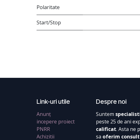
Polaritate
Start/Stop
Link-uri utile
Despre noi
Anunț
Suntem
specialist
incepere proiect
peste 25 de ani ex
PNRR
calificat
. Asta ne 
Achizitii
sa
oferim consult