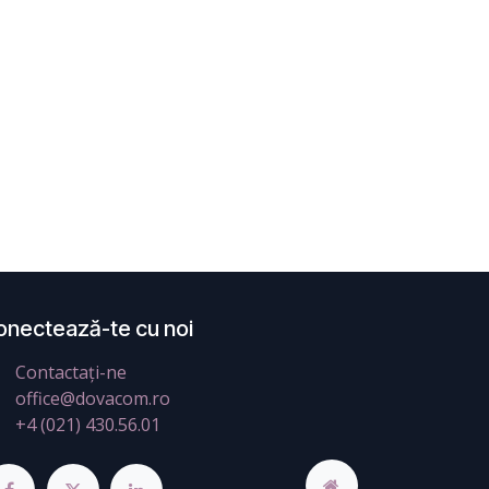
onectează-te cu noi
Contactați-ne
office@dovacom.ro
+4 (021) 430.56.01