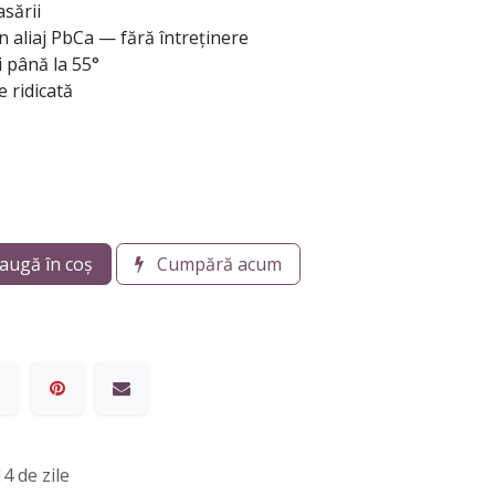
asării
 aliaj PbCa — fără întreținere
i până la 55°
 ridicată
augă în coș
Cumpără acum
4 de zile