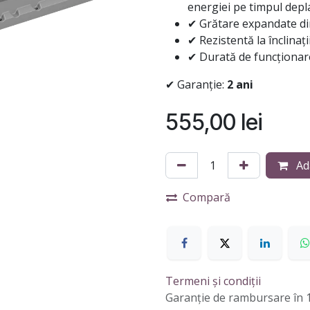
energiei pe timpul depl
✔ Grătare expandate din
✔ Rezistentă la înclinați
✔ Durată de funcționare
✔ Garanție:
2 ani
555,00
lei
Ad
Compară
Termeni și condiții
Garanție de rambursare în 1