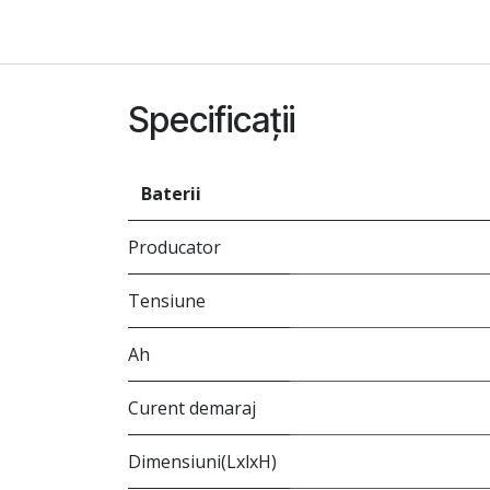
Specificații
Baterii
Producator
Tensiune
Ah
Curent demaraj
Dimensiuni(LxlxH)