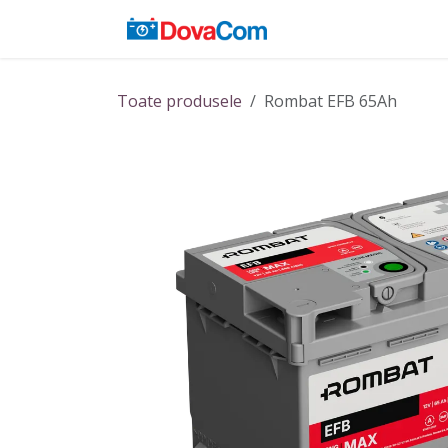
Sari la conținut
Acasă
Baterii
Toate produsele
Rombat EFB 65Ah