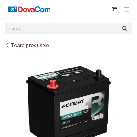
Sari la conținut
Toate produsele