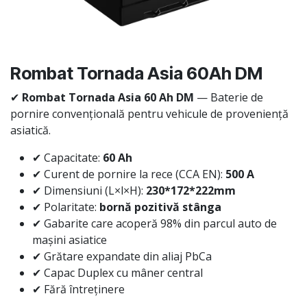
Rombat Tornada Asia 60Ah DM
✔
Rombat Tornada Asia 60 Ah DM
— Baterie de
pornire convențională pentru vehicule de proveniență
asiatică.
✔ Capacitate:
60 Ah
✔ Curent de pornire la rece (CCA EN):
500 A
✔ Dimensiuni (L×l×H):
230*172*222mm
✔ Polaritate:
bornă pozitivă stânga
✔ Gabarite care acoperă 98% din parcul auto de
mașini asiatice
✔ Grătare expandate din aliaj PbCa
✔ Capac Duplex cu mâner central
✔ Fără întreținere