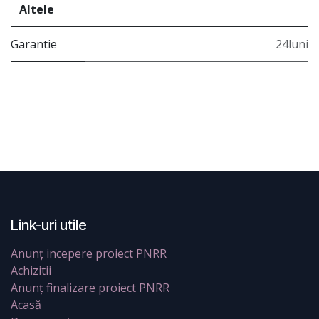
Altele
Garantie
24luni
Link-uri utile
Anunț incepere proiect PNRR
Achizitii
Anunț finalizare proiect PNRR
Acasă