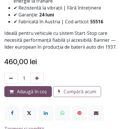
energie la frânare
✔ Rezistentă la vibrații | Fără întreținere
✔ Garanție:
24 luni
✔ Fabricată în Austria | Cod articol:
55516
Ideală pentru vehicule cu sistem Start-Stop care
necesită performanță fiabilă și accesibilă. Banner —
lider european în producția de baterii auto din 1937.
460,00
lei
Adaugă în coș
Cumpără acum
Termeni și condiții