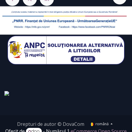
Drepturi de autor © DovaCom
română
Oferit de
- Numărul 1
eCommerce Open Source