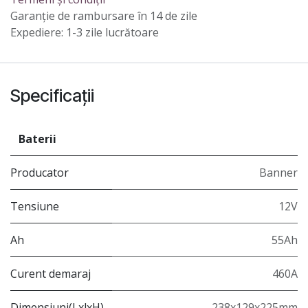
Garanție de rambursare în 14 de zile
Expediere: 1-3 zile lucrătoare
Specificații
Baterii
Producator
Banner
Tensiune
12V
Ah
55Ah
Curent demaraj
460A
Dimensiuni(LxlxH)
238x129x225mm