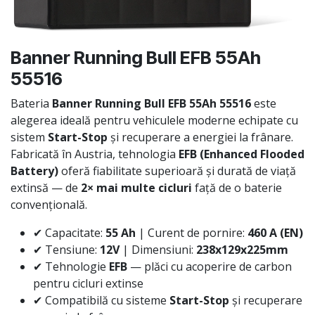
Banner Running Bull EFB 55Ah
55516
Bateria
Banner Running Bull EFB 55Ah 55516
este
alegerea ideală pentru vehiculele moderne echipate cu
sistem
Start-Stop
și recuperare a energiei la frânare.
Fabricată în Austria, tehnologia
EFB (Enhanced Flooded
Battery)
oferă fiabilitate superioară și durată de viață
extinsă — de
2× mai multe cicluri
față de o baterie
convențională.
✔ Capacitate:
55 Ah
| Curent de pornire:
460 A (EN)
✔ Tensiune:
12V
| Dimensiuni:
238x129x225mm
✔ Tehnologie
EFB
— plăci cu acoperire de carbon
pentru cicluri extinse
✔ Compatibilă cu sisteme
Start-Stop
și recuperare