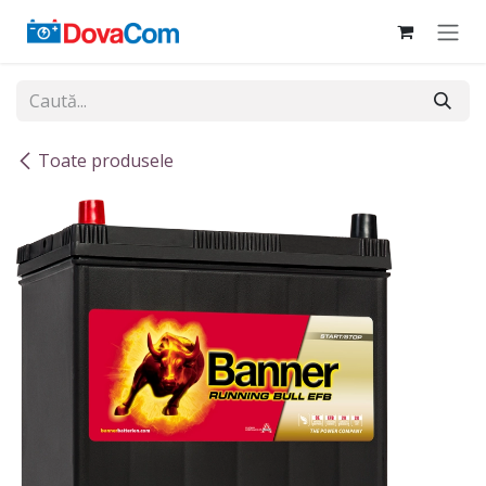
Sari la conținut
Toate produsele