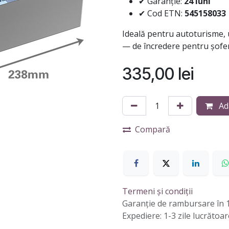
✔ Garanție:
24 luni
✔ Cod ETN:
545158033
Ideală pentru autoturisme, u
— de încredere pentru șofer
335,00
lei
Ad
Compară
Termeni și condiții
Garanție de rambursare în 1
Expediere: 1-3 zile lucrătoar