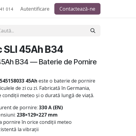
Autentificare
Contactează-ne
41 014
 SLI 45Ah B34
45Ah B34 — Baterie de Pornire
 545158033 45Ah
este o baterie de pornire
iculele de zi cu zi. Fabricată în Germania,
e condiții meteo și o durată lungă de viață.
urent de pornire:
330 A (EN)
nsiuni:
238×129×227 mm
 pornire în orice condiții meteo
stentă la vibrații