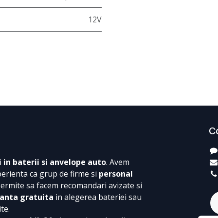
12V
C
i in baterii si anvelope auto
. Avem
perienta ca grup de firme si
personal
permite sa facem recomandari avizate si
anta gratuita
in alegerea bateriei sau
te.