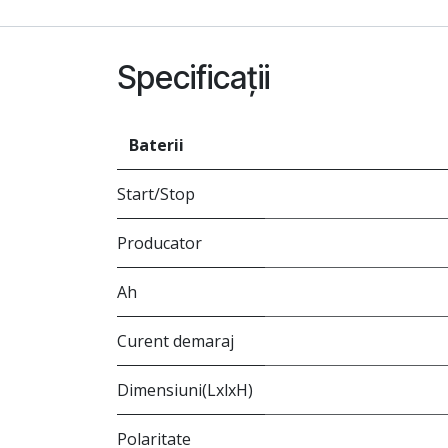
Specificații
Baterii
Start/Stop
Producator
Ah
Curent demaraj
Dimensiuni(LxlxH)
Polaritate