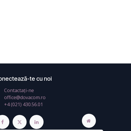
onectează-te cu noi
Contactați-ne
office@dovacom.ro
+4 (021) 430.56.01