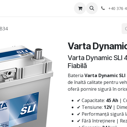
Anvelope
Informatii Utile
Service-uri montaj
+40 376 4
 B34
Varta Dynamic
Varta Dynamic SLI 
Fiabilă
Bateria
Varta Dynamic SLI
de înaltă calitate pentru veh
oferă pornire sigură în oric
✔ Capacitate:
45 Ah
| C
✔ Tensiune:
12V
| Dime
✔ Performanță sigură la
✔ Fără întreținere | Rezi