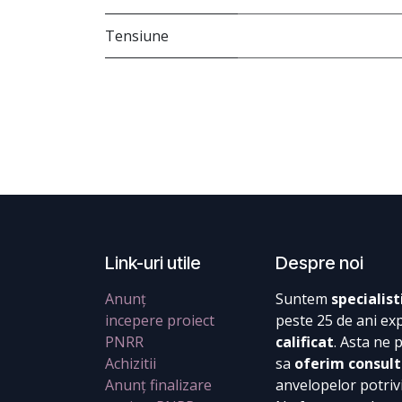
Tensiune
Link-uri utile
Despre noi
Anunț
Suntem
specialist
incepere proiect
peste 25 de ani ex
PNRR
calificat
. Asta ne 
Achizitii
sa
oferim consult
Anunț finalizare
anvelopelor potrivi