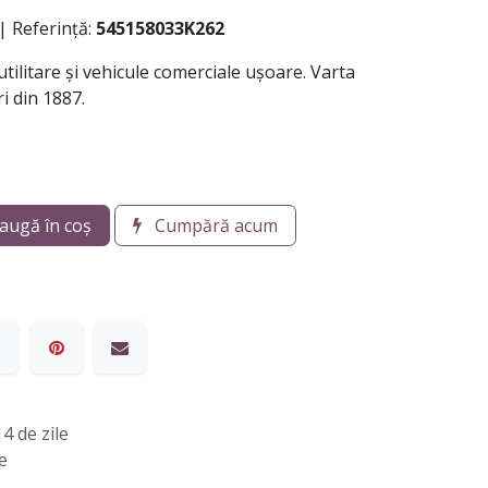
| Referință:
545158033K262
tilitare și vehicule comerciale ușoare. Varta
i din 1887.
augă în coș
Cumpără acum
4 de zile
e