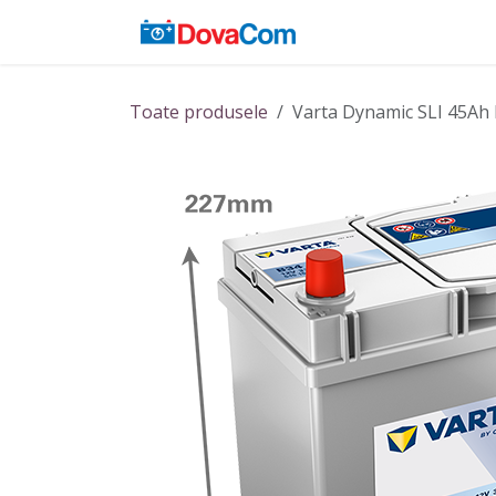
Sari la conținut
Acasă
Baterii
Toate produsele
Varta Dynamic SLI 45Ah