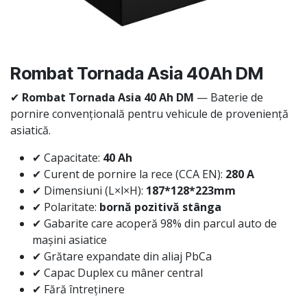
Rombat Tornada Asia 40Ah DM
✔
Rombat Tornada Asia 40 Ah DM
— Baterie de
pornire convențională pentru vehicule de proveniență
asiatică.
✔ Capacitate:
40 Ah
✔ Curent de pornire la rece (CCA EN):
280 A
✔ Dimensiuni (L×l×H):
187*128*223mm
✔ Polaritate:
bornă pozitivă stânga
✔ Gabarite care acoperă 98% din parcul auto de
mașini asiatice
✔ Grătare expandate din aliaj PbCa
✔ Capac Duplex cu mâner central
✔ Fără întreținere