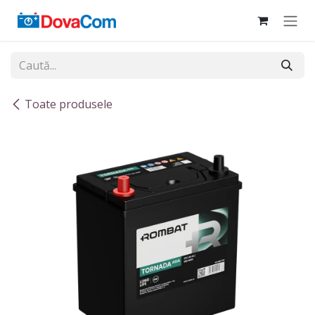
Sari la conținut
Toate produsele