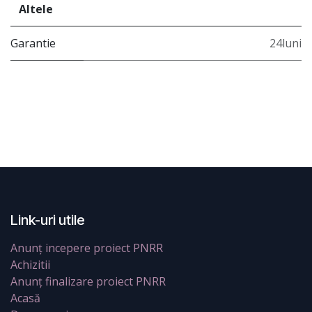
Altele
Garantie
24luni
Link-uri utile
Anunț incepere proiect PNRR
Achizitii
Anunț finalizare proiect PNRR
Acasă