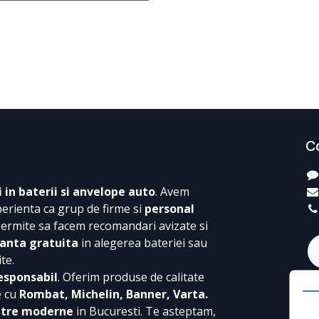
C
i in baterii si anvelope auto
. Avem
perienta ca grup de firme si
personal
permite sa facem recomandari avizate si
anta gratuita
in alegerea bateriei sau
te.
esponsabil
. Oferim produse de calitate
e cu
Rombat, Michelin, Banner, Varta.
ntre moderne
in Bucuresti. Te asteptam,