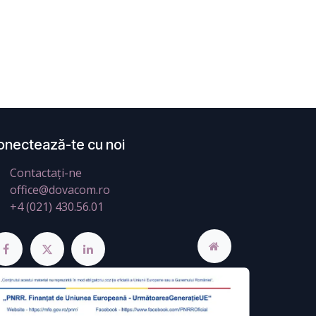
onectează-te cu noi
Contactați-ne
office@dovacom.ro
+4 (021) 430.56.01