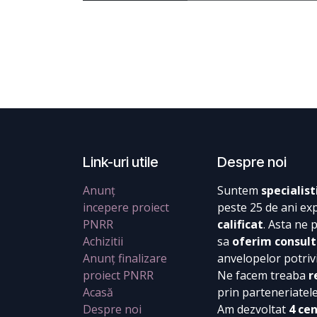
Link-uri utile
Despre noi
Anunț
Suntem
specialist
incepere proiect
peste 25 de ani ex
PNRR
calificat
. Asta ne 
Achizitii
sa
oferim consult
Anunț finalizare
anvelopelor potrivi
proiect PNRR
Ne facem treaba
r
Acasă
prin parteneriatel
Despre noi
Am dezvoltat
4 ce