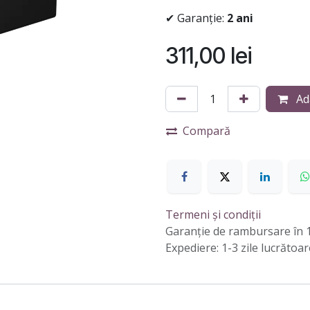
✔ Garanție:
2 ani
311,00
lei
Ad
Compară
Termeni și condiții
Garanție de rambursare în 1
Expediere: 1-3 zile lucrătoar