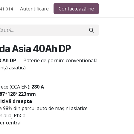
Autentificare
Contactează-ne
41 014
da Asia 40Ah DP
0 Ah DP
— Baterie de pornire convențională
ță asiatică.
rece (CCA EN):
280 A
87*128*223mm
itivă dreapta
 98% din parcul auto de mașini asiatice
n aliaj PbCa
r central