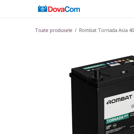
Sari la conținut
Acasă
Baterii
Toate produsele
Rombat Tornada Asia 4