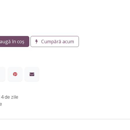
augă în coș
Cumpără acum
4 de zile
e