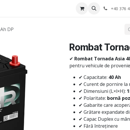
Anvelope
Informatii Utile
Service-uri montaj
+40 376 4
0Ah DP
Rombat Torna
✔
Rombat Tornada Asia 4
pentru vehicule de provenien
✔ Capacitate:
40 Ah
✔ Curent de pornire la 
✔ Dimensiuni (L×l×H):
1
✔ Polaritate:
bornă poz
✔ Gabarite care acoperă
✔ Grătare expandate di
✔ Capac Duplex cu mâne
✔ Fără întreținere